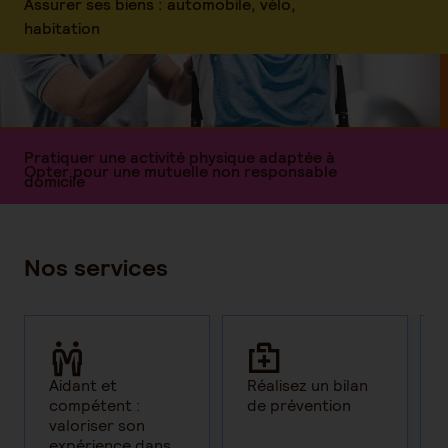
Assurer ses biens : automobile, vélo,
habitation
Pratiquer une activité physique adaptée à
Opter pour une mutuelle non responsable
domicile
Nos services
Venez vous reposer dans l’une de nos
Protégez vous des aléas de la vie
résidences Domitys
Assurer ses biens : automobile, vélo,
Aidant et
Réalisez un bilan
habitation
compétent :
de prévention
valoriser son
expérience dans