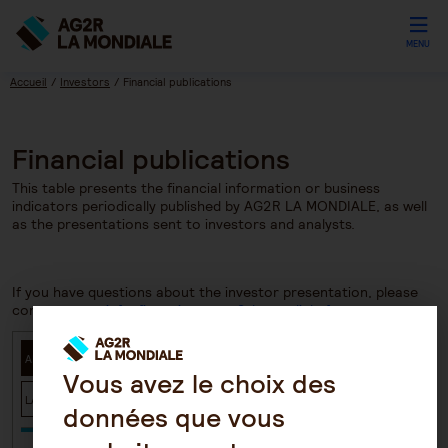
MENU
Accueil
Investors
Financial publications
Financial publications
This table presents the financial information or business
indicators periodically published by AG2R LA MONDIALE, as well
as the presentations sent to investors and analysts.
If you have questions about the investor presentation, please
contact us at
infosfinancieres@ag2rlamondiale.fr
ALL
SGAM AG2R LA MONDIALE
LA MONDIALE
ARIAL CNP ASSURANCES
Vous avez le choix des
LA MONDIALE RETRAITE SUPPLÉMENTAIRE
ARCHIVES
données que vous