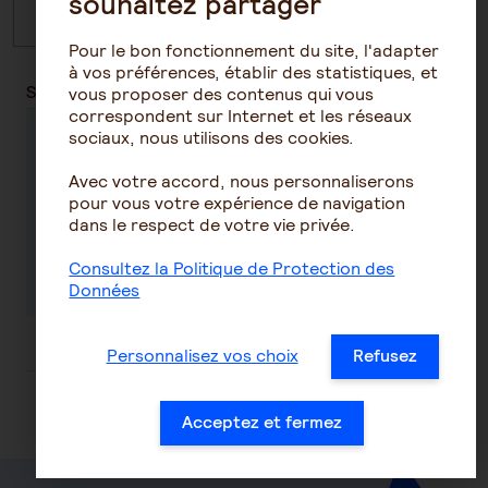
souhaitez partager
2026
2025
2024
2023
2
Pour le bon fonctionnement du site, l'adapter
à vos préférences, établir des statistiques, et
SGAM AG2R LA MONDIALE
vous proposer des contenus qui vous
correspondent sur Internet et les réseaux
sociaux, nous utilisons des cookies.
Half year earnings
Avec votre accord, nous personnaliserons
pour vous votre expérience de navigation
dans le respect de votre vie privée.
Consultez la Politique de Protection des
Available soon
Données
19-10-2026
Personnalisez vos choix
Refusez
Acceptez et fermez