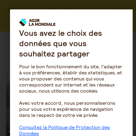
Découvrez nos solutions d'épargne, assurance vie et
certificats mutualistes, spécialement pensées pour
les chefs d'entreprise et travailleurs non salariés
Vous avez le choix des
données que vous
souhaitez partager
Agences
Contact
Pour le bon fonctionnement du site, l'adapter
à vos préférences, établir des statistiques, et
vous proposer des contenus qui vous
correspondent sur Internet et les réseaux
sociaux, nous utilisons des cookies.
Avec votre accord, nous personnaliserons
pour vous votre expérience de navigation
dans le respect de votre vie privée.
Consultez la Politique de Protection des
Données