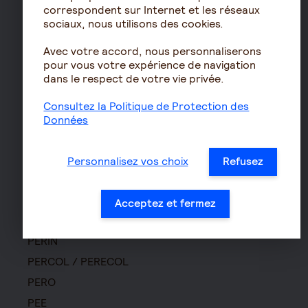
Prévoyance
correspondent sur Internet et les réseaux
sociaux, nous utilisons des cookies.
Assurance autonomie
Avec votre accord, nous personnaliserons
Assurance décès
pour vous votre expérience de navigation
Assurance obsèques
dans le respect de votre vie privée.
Garantie Protection Accident
Consultez la Politique de Protection des
Assurance prévoyance TNS
Données
Assurance homme clé
Prévoyance entreprise
Personnalisez vos choix
Refusez
Prévoyance cadre
Épargne
Acceptez et fermez
Assurance vie
PERIN
PERCOL / PERECOL
PERO
PEE