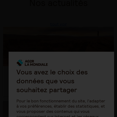
Nos actualités
tout voir
Vous avez le choix des
Bilan semestriel AG2R LA MONDIALE Gestion
d'actifs 2026
données que vous
souhaitez partager
Publié le mercredi 29 juillet 2026
Pour le bon fonctionnement du site, l'adapter
à vos préférences, établir des statistiques, et
vous proposer des contenus qui vous
correspondent sur Internet et les réseaux