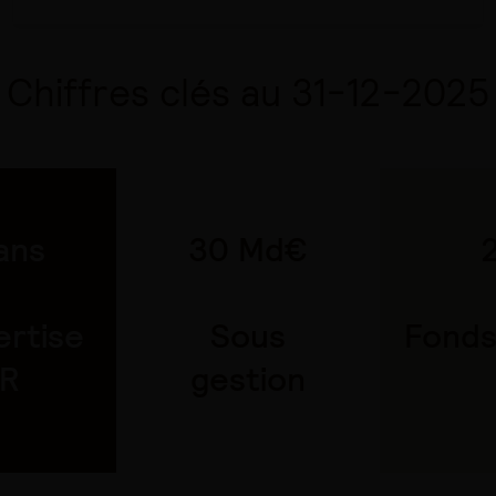
Chiffres clés au 31-12-2025
ans
30 Md€
ertise
Sous
Fonds
SR
gestion