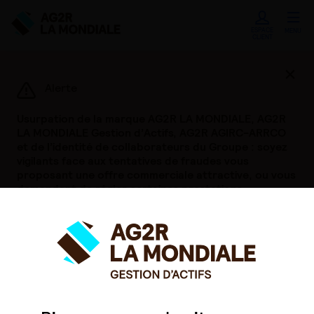
ESPACE
MENU
CLIENT
Ferme
Alerte
Usurpation de la marque AG2R LA MONDIALE, AG2R
LA MONDIALE Gestion d’Actifs, AG2R AGIRC-ARRCO
et de l’identité de collaborateurs du Groupe : soyez
vigilants face aux tentatives de fraudes vous
proposant une offre commerciale attractive, ou vous
demandant de régler certaines prestations.
Si vous deviez être contactés en notre nom par ces
biais, nous vous invitons à nous le signaler
immédiatement.
Pour en savoir plus,
cliquer ici