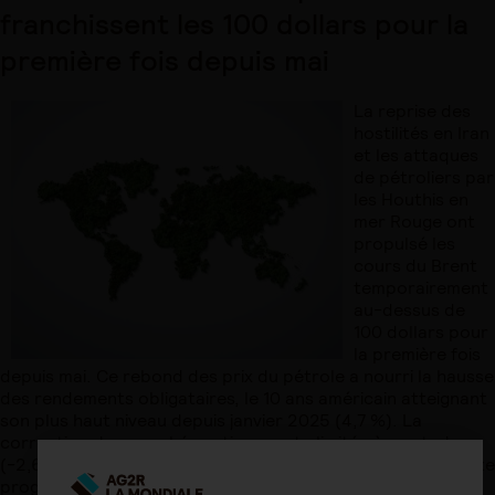
franchissent les 100 dollars pour la
première fois depuis mai
La reprise des
hostilités en Iran
et les attaques
de pétroliers par
les Houthis en
mer Rouge ont
propulsé les
cours du Brent
temporairement
au-dessus de
100 dollars pour
la première fois
depuis mai. Ce rebond des prix du pétrole a nourri la hausse
des rendements obligataires, le 10 ans américain atteignant
son plus haut niveau depuis janvier 2025 (4,7 %). La
correction des marchés actions reste limitée à ce stade
(-2,6 % sur le S&P 500 depuis son sommet), grâce à la forte
progression des bénéfices des entreprises. Sur le plan