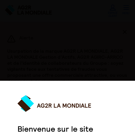
ESPACE
MENU
CLIENT
Ferme
Alerte
Usurpation de la marque AG2R LA MONDIALE, AG2R
LA MONDIALE Gestion d’Actifs, AG2R AGIRC-ARRCO
et de l’identité de collaborateurs du Groupe : soyez
vigilants face aux tentatives de fraudes vous
proposant une offre commerciale attractive, ou vous
demandant de régler certaines prestations.
Si vous deviez être contactés en notre nom par ces
biais, nous vous invitons à nous le signaler
immédiatement.
Pour en savoir plus,
cliquer ici
Bienvenue sur le site