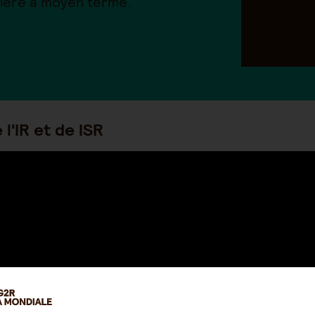
ière à moyen terme.
l'IR et de ISR