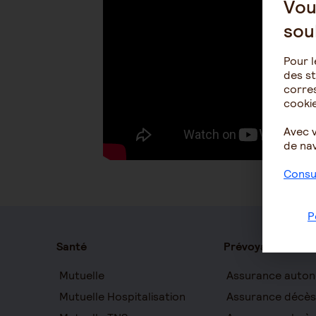
Vou
sou
Pour l
des st
corres
cookie
Avec 
de nav
Consul
P
Santé
Prévoyance
Mutuelle
Assurance auton
Mutuelle Hospitalisation
Assurance décès