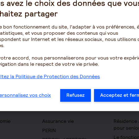
s avez le choix des données que vou
haitez partager
e bon fonctionnement du site, l'adapter à vos préférences, é
atistiques, et vous proposer des contenus qui vous
pondent sur Internet et les réseaux sociaux, nous utilisons 
s.
votre accord, nous personnaliserons pour vous votre expér
igation dans le respect de votre vie privée.
tez la Politique de Protection des Données
ersonnalisez vos choix
Refusez
Acceptez et fer
Épargne
Retraite
omie
Assurance vie
Résidence 
pour senio
PERIN
Le foncti