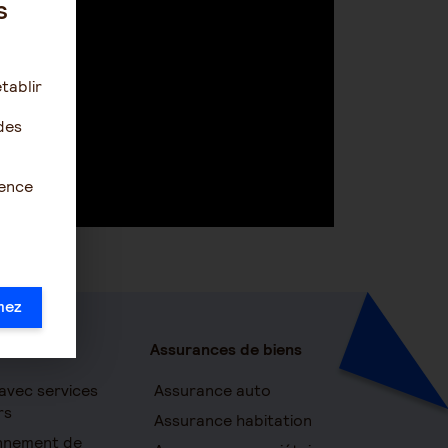
s
tablir
des
ience
mez
Assurances de biens
avec services
Assurance auto
rs
Assurance habitation
onnement de