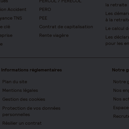
ques
PERCOL / PERECOL
la retraite
ion Accident
PERO
Les démar
yance TNS
PEE
à la retrait
e clé
Contrat de capitalisation
Le calcul d
eprise
Rente viagère
Les déclar
pour les e
re
Informations réglementaires
Notre 
Plan du site
Notre 
Mentions légales
Nos en
Nos act
Gestion des cookies
Espace
Protection de vos données
personnelles
Recrut
Résilier un contrat