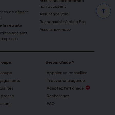
Assurance propriétaire
non occupant
ches de départ
Haut d
Assurance vélo
e
Responsabilité civile Pro
e la retraite
Assurance moto
ations sociales
ntreprises
groupe
Besoin d'aide ?
groupe
Appeler un conseiller
gagements
Trouver une agence
ualités
Adaptez l'affichage
 presse
Recherchez
ement
FAQ