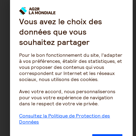
Dirigez-vous vers l'Espace Client
Vous avez le choix des
données que vous
Etape 2
souhaitez partager
Cliquez sur « S’inscrire » puis
Pour le bon fonctionnement du site, l'adapter
sélectionnez votre profil et
à vos préférences, établir des statistiques, et
complétez vos données
vous proposer des contenus qui vous
correspondent sur Internet et les réseaux
sociaux, nous utilisons des cookies.
Etape 3
Avec votre accord, nous personnaliserons
pour vous votre expérience de navigation
Saisissez votre numéro de
dans le respect de votre vie privée.
contrat et de personne (le cas
échéant)
Consultez la Politique de Protection des
Données