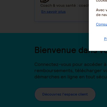
cookie
Coach & vous santé : coaching bien-ê
Avec 
En savoir plus
de nav
Consul
P
Bienvenue dans vo
Connectez-vous pour accéder à v
remboursements, télécharger vo
démarches en ligne en tout sécur
Découvrez l'espace client