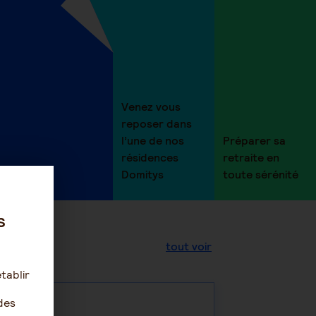
Venez vous
reposer dans
l’une de nos
Préparer sa
résidences
retraite en
Domitys
toute sérénité
s
tout voir
tablir
des