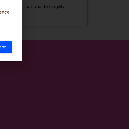
 cas de situations de fragilité
ience
mez