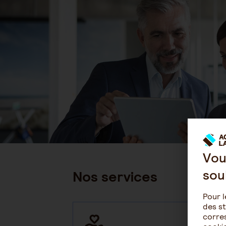
Vou
sou
Nos services
Pour l
des st
corres