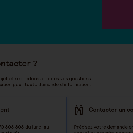
ontacter ?
et et répondons à toutes vos questions.
osition pour toute demande d’information.
ient
Contacter un co
70 808 808 du lundi au
Précisez votre demande en
surtaxé).​
conseiller prendra contact