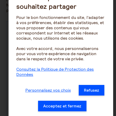
souhaitez partager
Nos conseillers se tiennent à votre disposition
pour toute demande d’information.
Pour le bon fonctionnement du site, l'adapter
à vos préférences, établir des statistiques, et
vous proposer des contenus qui vous
Appeler un
Contacter
correspondent sur Internet et les réseaux
conseiller
un
sociaux, nous utilisons des cookies.
commercial
conseiller
Avec votre accord, nous personnaliserons
pour vous votre expérience de navigation
Contacter un
Précisez votre
dans le respect de votre vie privée.
conseiller
demande en
commercial
au
complétant un
Consultez la Politique de Protection des
01 40 22 37 39 du
formulaire, un
Données
lundi au vendredi
conseiller
de 9h00 à 18h00
prendra contact
(appel non
avec vous dans
Personnalisez vos choix
Refusez
surtaxé). pour
les meilleurs
réaliser un devis.
délais.
Acceptez et fermez