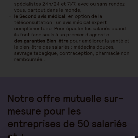
spécialistes 24h/24 et 7j/7, avec ou sans rendez-
vous, partout dans le monde,
le Second avis médical
, en option de la
téléconsultation : un avis médical expert
complémentaire. Pour épauler les salariés quand
ils font face seuls à un premier diagnostic,
des garanties Bien-être
pour améliorer la santé et
le bien-être des salariés : médecins douces,
sevrage tabagique, contraception, pharmacie non
remboursée...
Notre offre mutuelle sur-
mesure pour les
entreprises de 50 salariés
et +