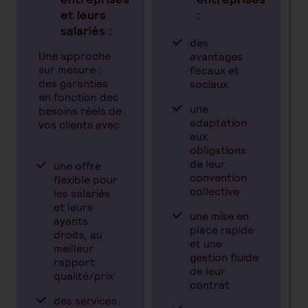
et leurs
:
salariés :
des
Une approche
avantages
sur mesure :
fiscaux et
des garanties
sociaux
en fonction des
une
besoins réels de
adaptation
vos clients avec
aux
obligations
de leur
une offre
convention
flexible pour
collective
les salariés
et leurs
une mise en
ayants
place rapide
droits, au
et une
meilleur
gestion fluide
rapport
de leur
qualité/prix
contrat
es
des services