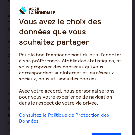
Vous choisissez les hauteurs des garanties
Vous avez le choix des
pour les différents postes de soins (optique,
dentaire, audiologie, médecines douces...)
données que vous
souhaitez partager
Vous avez la possibilité d'ajouter des options
responsables ou non responsables au socle
défini pour permettre à vos salariés de
Pour le bon fonctionnement du site, l'adapter
à vos préférences, établir des statistiques, et
bénéficier, si besoin, d'une meilleure
vous proposer des contenus qui vous
couverture au travers de garanties plus
correspondent sur Internet et les réseaux
favorables.
sociaux, nous utilisons des cookies.
Un accompagnement dans la gestion des
Avec votre accord, nous personnaliserons
évolutions règlementaires de vos contrats :
pour vous votre expérience de navigation
nous vous accompagnons dans la mise en
dans le respect de votre vie privée.
conformité de vos contrats avec les dernières
évolutions légales. Nous vous aidons à adapter
Consultez la Politique de Protection des
Données
vos contrats, afin de garantir la stabilité
juridique de vos entreprises clientes et les