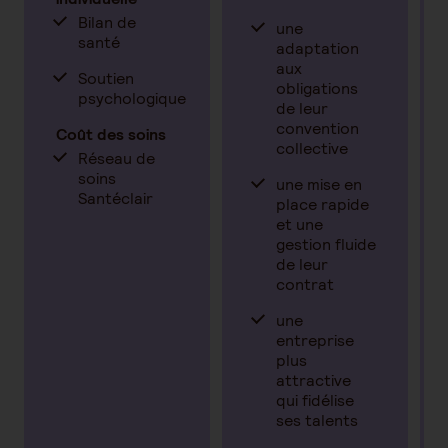
Bilan de
une
santé
adaptation
aux
Soutien
obligations
psychologique
de leur
convention
Coût des soins
collective
Réseau de
soins
une mise en
Santéclair
place rapide
et une
gestion fluide
de leur
contrat
une
entreprise
plus
attractive
qui fidélise
ses talents