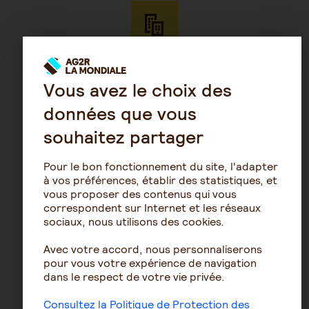
Etape 2
Cliquez sur « S’inscrire »,
Vous avez le choix des
sélectionnez votre profil, puis
données que vous
identifiez-vous avec votre SIREN
et votre numéro de contrat
souhaitez partager
Pour le bon fonctionnement du site, l'adapter
à vos préférences, établir des statistiques, et
Etape 3
vous proposer des contenus qui vous
correspondent sur Internet et les réseaux
Renseignez vos données
sociaux, nous utilisons des cookies.
personnelles et professionnelles.
Avec votre accord, nous personnaliserons
Déposez votre pièce d’identité
pour vous votre expérience de navigation
au format numérique pour
dans le respect de votre vie privée.
valider votre identité
Consultez la Politique de Protection des