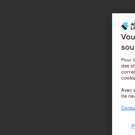
Vou
sou
Pour l
des st
corres
cookie
Avec 
de nav
Consul
P