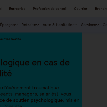
l
Entreprise
Profession de conseil
Courtier
Branch
Épargne
Retraite
Auto & Habitation
Services
Co
our vos salariés
logique en cas de
lité
 ou d'évènement traumatique
geants, managers, salariés), vous
ice de soutien psychologique
, mis en
s Consulte.