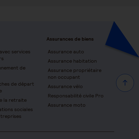
Assurances de biens
avec services
Assurance auto
rs
Assurance habitation
onnement de
Assurance propriétaire
non occupant
ches de départ
Haut d
Assurance vélo
e
Responsabilité civile Pro
e la retraite
Assurance moto
ations sociales
ntreprises