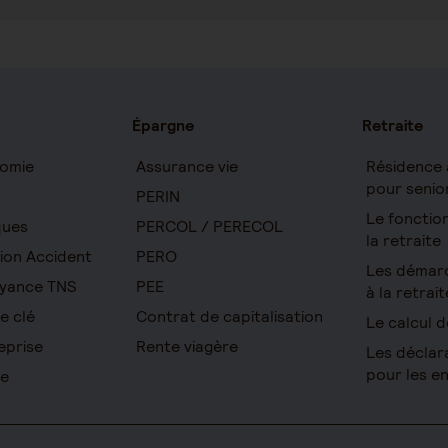
Épargne
Retraite
omie
Assurance vie
Résidence 
pour senio
PERIN
Le foncti
ques
PERCOL / PERECOL
la retraite
ion Accident
PERO
Les démar
yance TNS
PEE
à la retrait
e clé
Contrat de capitalisation
Le calcul d
eprise
Rente viagère
Les déclar
pour les e
re