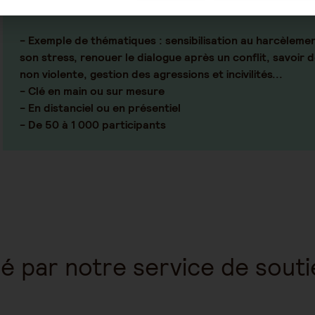
- Exemple de thématiques :
sensibilisation au harcèleme
son stress, renouer le dialogue après un conflit, savoir 
non violente, gestion des agressions et incivilités...
- Clé en main ou sur mesure
- En distanciel ou en présentiel
- De 50 à 1 000 participants
é par notre service de sout