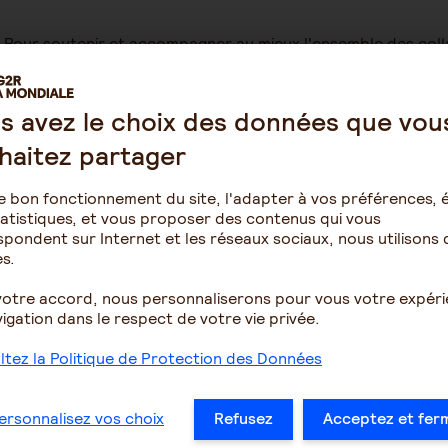
Pour soutenir et accompagner au mieux l'ensemble des co
propose, en plus de la ligne téléphonique, une
intervention
pour les soutenir et les accompagner.
s avez le choix des données que vou
haitez partager
Comment bénéficier de ce service ?
e bon fonctionnement du site, l'adapter à vos préférences, é
- Intervention sur site d'un psychologue sous 24/48h (o
atistiques, et vous proposer des contenus qui vous
l'entreprise).
pondent sur Internet et les réseaux sociaux, nous utilisons 
- Groupe de parole, entretiens individuels ou en groupe.
s.
- Une prestation offerte par an soumise à un accord p
votre accord, nous personnaliserons pour vous votre expér
igation dans le respect de votre vie privée.
tez la Politique de Protection des Données
Besoin d'aide pour organiser des
Vous avez envie d'organiser des webinaires ou des confére
ersonnalisez vos choix
Refusez
Acceptez et fer
aux risques psycho sociaux
, au sein de votre entreprise.