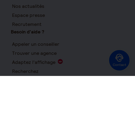
Nos actualités
Espace presse
Recrutement
Besoin d'aide ?
Appeler un conseiller
Trouver une agence
Adaptez l'affichage
Contact
Recherchez
FAQ
Suivez-nous
Suivez-nous sur LinkedIn - Nouvelle fenêtre
Suivez-nous sur Instagram - Nouvelle fenêtre
Suivez-nous sur YouTube - Nouvelle fenêtre
Suivez-nous sur X - Nouvelle fenêtre
Suivez-nous sur Facebook - Nouvelle 