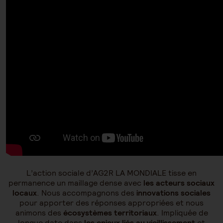
L’action sociale d’AG2R LA MONDIALE tisse en
permanence un maillage dense avec
les acteurs sociaux
locaux
. Nous accompagnons des
innovations sociales
pour apporter des réponses appropriées et nous
animons des
écosystèmes territoriaux
. Impliquée de
longue date dans
les enjeux liés au vieillissement
et