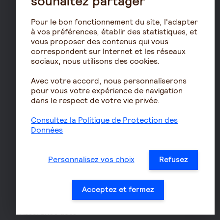
souhaitez partager
PERO
PEE
Pour le bon fonctionnement du site, l'adapter
Contrat de capitalisation
à vos préférences, établir des statistiques, et
vous proposer des contenus qui vous
Rente viagère
correspondent sur Internet et les réseaux
Retraite
sociaux, nous utilisons des cookies.
Résidence avec services
Avec votre accord, nous personnaliserons
pour seniors
pour vous votre expérience de navigation
dans le respect de votre vie privée.
Le fonctionnement de
la retraite
Consultez la Politique de Protection des
Les démarches de départ
Données
à la retraite
Le calcul de la retraite
Personnalisez vos choix
Refusez
Les déclarations sociales
pour les entreprises
Acceptez et fermez
Assurances de biens
Assurance auto