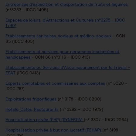
Entreprises d'expédition et d'exportation de fruits et légumes
(n°3233 - IDCC 1405)
Espaces de loisirs, d'Attractions et Culturels (n°3275 - IDCC
1790)
Etablissements sanitaires, sociaux et médico-sociaux
- CCN
65 (IDCC 405)
Etablissements et services pour personnes inadaptées et
handicapées
- CCN 66 (n°3116 - IDCC 413)
Etablissements ou Services d'Accompagnement par le Travail -
ESAT
(IDCC 0413)
Experts comptables et commissaires aux comptes
(n° 3020 -
IDCC 787)
Exploitations frigorifiques
(n° 3178 - IDCC 0200)
Hôtels, Cafés, Restaurants
(n° 3292 - IDCC 1979)
Hospitalisation privée (FHP) (SYNERPA)
(n° 3307 - IDCC 2264)
Hospitalisation privée à but non lucratif (FEHAP)
(n° 3198 -
IDCC 29)