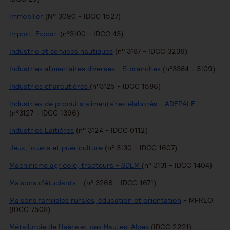
Immobilier
(N° 3090 - IDCC 1527)
Import-Export
(n°3100 - IDCC 43)
Industrie et services nautiques
(n° 3187 - IDCC 3236)
Industries alimentaires diverses - 5 branches
(n°3384 - 3109)
Industries charcutières
(n°3125 - IDCC 1586)
Industries de produits alimentaires élaborés - ADEPALE
(n°3127 - IDCC 1396)
Industries Laitières
(n° 3124 - IDCC 0112)
Jeux, jouets et puériculture
(n° 3130 - IDCC 1607)
Machinisme agricole, tracteurs - SDLM
(n° 3131 - IDCC 1404)
Maisons d'étudiants
- (n° 3266 - IDCC 1671)
Maisons familiales rurales, éducation et orientation
- MFREO
(IDCC 7508)
Métallurgie de l'Isère et des Hautes-Alpes
(IDCC 2221)