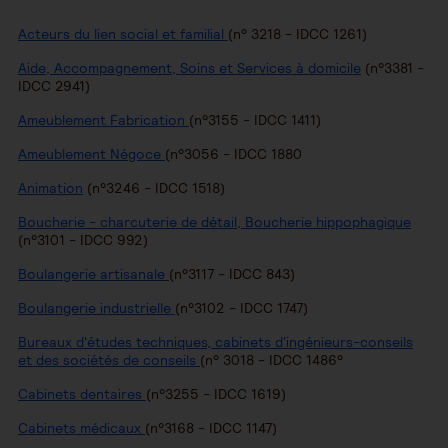
Acteurs du lien social et familial
(n° 3218 - IDCC 1261)
Aide, Accompagnement, Soins et Services à domicile
(n°3381 -
IDCC 2941)
Ameublement Fabrication
(n°3155 - IDCC 1411)
Ameublement Négoce
(n°3056 - IDCC 1880
Animation
(n°3246 - IDCC 1518)
Boucherie - charcuterie de détail, Boucherie hippophagique
(n°3101 - IDCC 992)
Boulangerie artisanale
(n°3117 - IDCC 843)
Boulangerie industrielle
(n°3102 - IDCC 1747)
Bureaux d'études techniques, cabinets d'ingénieurs-conseils
et des sociétés de conseils
(n° 3018 - IDCC 1486°
Cabinets dentaires
(n°3255 - IDCC 1619)
Cabinets médicaux
(n°3168 - IDCC 1147)