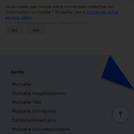
Vous n'avez pas trouvé votre convention collective ou
l'information souhaitée ? N'hésitez pas à
contacter votre
service client.
Ces informations vous ont-elles été utiles ?
Oui
Non
Santé
Mutuelle
Mutuelle Hospitalisation
Mutuelle TNS
Mutuelle Entreprise
Haut d
Surcomplémentaire
Mutuelle non responsable