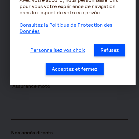
Avec votre accord, nous personnaliserons
Les déclarations sociales
pour vous votre expérience de navigation
pour les entreprises
dans le respect de votre vie privée.
Assurances de biens
Consultez la Politique de Protection des
Données
Assurance auto
Assurance habitation
Personnalisez vos choix
Refusez
Assurance propriétaire
non occupant
Assurance vélo
Acceptez et fermez
Responsabilité civile Pro
Assurance moto
Nos accès directs