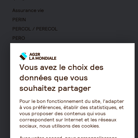
Assurance vie
PERIN
PERCOL / PERECOL
PERO
PEE
Contrat de capitalisation
Vous avez le choix des
Rente viagère
Retraite
données que vous
Résidence avec services
souhaitez partager
pour seniors
Pour le bon fonctionnement du site, l'adapter
Le fonctionnement de
à vos préférences, établir des statistiques, et
la retraite
vous proposer des contenus qui vous
Les démarches de départ
correspondent sur Internet et les réseaux
à la retraite
sociaux, nous utilisons des cookies.
Le calcul de la retraite