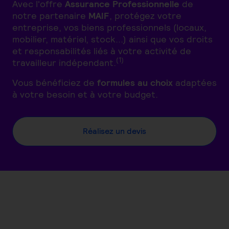
Avec l'offre
Assurance Professionnelle
de
notre partenaire
MAIF
, protégez votre
entreprise, vos biens professionnels (locaux,
mobilier, matériel, stock...) ainsi que vos droits
et responsabilités liés à votre activité de
(1)
travailleur indépendant.
Vous bénéficiez de
formules au choix
adaptées
à votre besoin et à votre budget.
Réalisez un devis