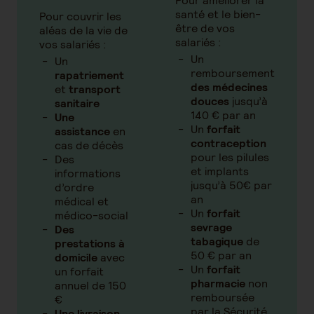
Pour améliorer la
santé et le bien-
Pour couvrir les
être de vos
aléas de la vie de
salariés :
vos salariés :
Un
Un
remboursement
rapatriement
des médecines
et
transport
douces
jusqu’à
sanitaire
140 € par an
Une
Un
forfait
assistance
en
contraception
cas de décès
pour les pilules
Des
et implants
informations
jusqu’à 50€ par
d’ordre
an
médical et
Un
forfait
médico-social
sevrage
Des
tabagique
de
prestations à
50 € par an
domicile
avec
Un
forfait
un forfait
pharmacie
non
annuel de 150
remboursée
€
par la Sécurité
Une livraison