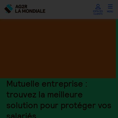
ESPACES
MENU
CLIENTS
Mutuelle entreprise :
trouvez la meilleure
solution pour protéger vos
salariés