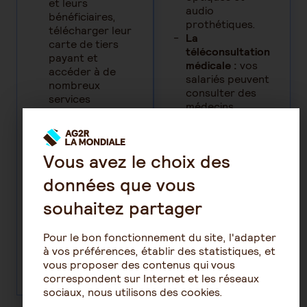
et leurs
audio
bénéficiaires,
prothétiques.
télécharger leur
La
carte de tiers
téléconsultation
payant et
médicale :
vos
accéder à de
salariés peuvent
nombreux
consulter des
services
médecins
pratiques.
généralistes et
spécialistes
24h/24 et 7j/7
Vous avez le choix des
par messagerie,
téléphone ou
données que vous
visioconférence
(inclus dans
souhaitez partager
l'offre
FlexeoSanté et
Pour le bon fonctionnement du site, l'adapter
en option dans
à vos préférences, établir des statistiques, et
l'offre sur-
vous proposer des contenus qui vous
mesure)
correspondent sur Internet et les réseaux
sociaux, nous utilisons des cookies.