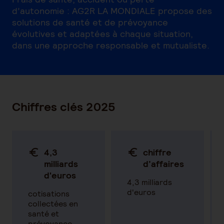
d’autonomie : AG2R LA MONDIALE propose des
solutions de santé et de prévoyance
évolutives et adaptées à chaque situation,
dans une approche responsable et mutualiste.
Chiffres clés 2025
4,3
chiffre
milliards
d’affaires
d'euros
4,3 milliards
d'euros
cotisations
collectées en
santé et
prévoyance