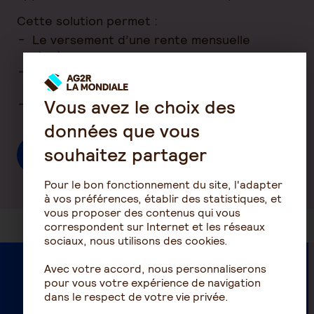
Cette solution permet :
Le versement d’une rente mensuelle
viagère ;
La prise en charge des frais liés aux aides à
domicile, soins ou hébergement spécialisé ;
Vous avez le choix des
Des services pour les proches aidants.
données que vous
souhaitez partager
En savoir plus sur l'assurance autonomie
Pour le bon fonctionnement du site, l'adapter
à vos préférences, établir des statistiques, et
vous proposer des contenus qui vous
correspondent sur Internet et les réseaux
sociaux, nous utilisons des cookies.
Avec votre accord, nous personnaliserons
pour vous votre expérience de navigation
dans le respect de votre vie privée.