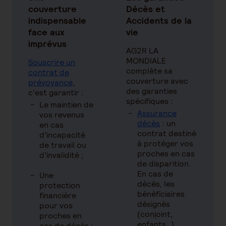
couverture
Décès et
indispensable
Accidents de la
face aux
vie
imprévus
AG2R LA
MONDIALE
Souscrire un
complète sa
contrat de
couverture avec
prévoyance
,
des garanties
c’est garantir :
spécifiques :
Le maintien de
Assurance
vos revenus
décès
: un
en cas
contrat destiné
d’incapacité
à protéger vos
de travail ou
proches en cas
d’invalidité ;
de disparition.
En cas de
Une
décès, les
protection
bénéficiaires
financière
désignés
pour vos
(conjoint,
proches en
enfants…)
cas de décès ;