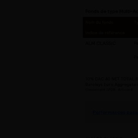
Fonds de type Multi-Ac
Nom du fonds
T
Indice de référence
ALM CLASSIC
P
P
10% CAC 40 NET TOTAL R
Barclays Euro Aggregate 
Classement SFDR : Article 8
Performances pass