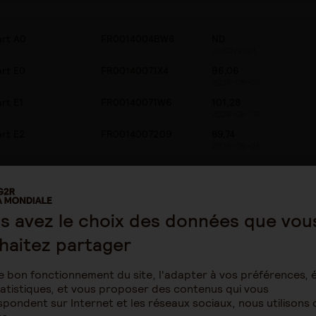
art A0
FR0014004BW8
ND
21/07/2021
art E0
FR00140071X4
96,06
2026-08-03
art E1
FR00140071W6
101,28
2026-08-03
art E2
FR0014007209
89,74
2026-08-03
Euro Aggregate coupons réinvestis Clôture
s avez le choix des données que vou
ées du fonds
haitez partager
e bon fonctionnement du site, l'adapter à vos préférences, é
atistiques, et vous proposer des contenus qui vous
art IC
FR001400Y1L0
102,75
pondent sur Internet et les réseaux sociaux, nous utilisons 
2026-08-03