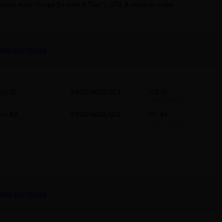
years euro Corps Ex-bbb & Tier 1, UT2 & JunSub Index
ées du fonds
art IC
FR001400LSC4
112,15
2026-08-03
art RA
FR001400LSD2
111,84
2026-08-03
ées du fonds