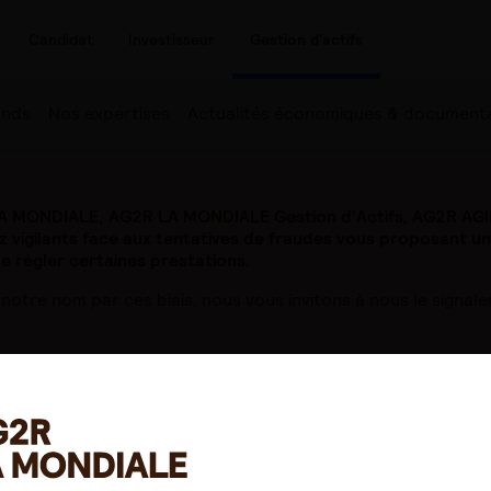
Candidat
Investisseur
Gestion d'actifs
onds
Nos expertises
Actualités économiques & document
A MONDIALE, AG2R LA MONDIALE Gestion d’Actifs, AG2R AGIR
z vigilants face aux tentatives de fraudes vous proposant u
 régler certaines prestations.
 notre nom par ces biais, nous vous invitons à nous le signa