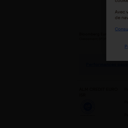
cookie
P
Avec 
de nav
P
Consul
Bloomberg Euro Aggregat
Classement SFDR : Article 8
P
Performances pass
ALM CREDIT EURO
P
ISR
P
P