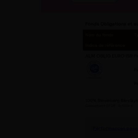
Fonds Obligations et au
Nom du fonds
T
Indice de référence
ALM OBLIG EURO ISR
P
P
P
100% Bloomberg Barclays 
Classement SFDR : Article 8
Performances pass