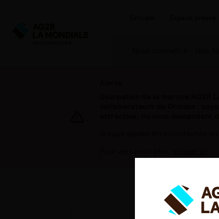
Groupe
Espace presse
Nous connaître
Nos f
Alerte
Usurpation de la marque AG2R L
collaborateurs du Groupe : soye
attractive, ou vous demandant de
Si vous deviez être contactés en
Pour en savoir plus,
cliquer ici