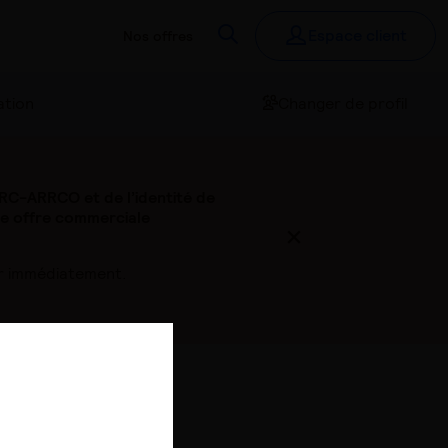
Recherchez
Espace client
Nos offres
ation
Changer de profil
C-ARRCO et de l’identité de
ne offre commerciale
Fermer
ler immédiatement.