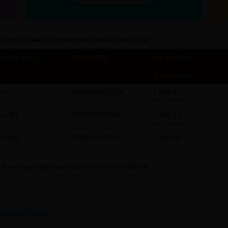
tres titres de créances libellés en euro
ype de part
Code ISIN
VL en Euro
jj/mm/aaaa
art IC
FR0007021324
3 636,17
2026-08-03
art RA
FR0011516756
1 536,99
2026-08-03
art RB
FR0011516772
1 386,05
2026-08-03
Euro Aggregate coupons réinvestis Clôture
ées du fonds