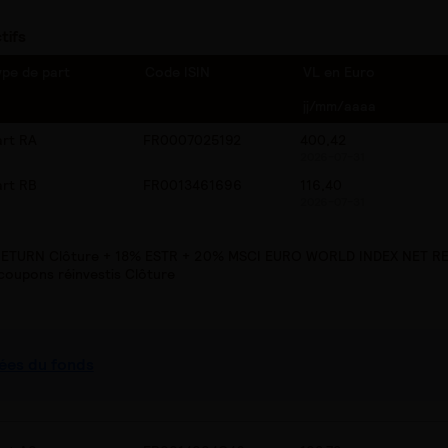
tifs
ype de part
Code ISIN
VL en Euro
jj/mm/aaaa
art RA
FR0007025192
400,42
2026-07-31
art RB
FR0013461696
116,40
2026-07-31
ETURN Clôture + 18% ESTR + 20% MSCI EURO WORLD INDEX NET RE
coupons réinvestis Clôture
ées du fonds