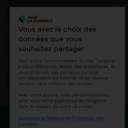
comme un levier essentiel à la fois du développement
durable et de la performance financière à moyen
terme, et nous contribuons activement à son essor
depuis 25 ans.
Vous avez le choix des
données que vous
La gamme des OPC ISR gérée par AG2R LA MONDIALE
Gestion d'actifs capitalisait 11,9 Md€ fin décembre
souhaitez partager
2025, et couvre les principales classes d’actifs et
stratégies de gestion.
Pour le bon fonctionnement du site, l'adapter
à vos préférences, établir des statistiques, et
vous proposer des contenus qui vous
Découvrez
la gamme de fonds d'AG2R LA
correspondent sur Internet et les réseaux
MONDIALE Gestion d'actifs
sociaux, nous utilisons des cookies.
Avec votre accord, nous personnaliserons
pour vous votre expérience de navigation
dans le respect de votre vie privée.
Présentation de la
Consultez la Politique de Protection des
Données