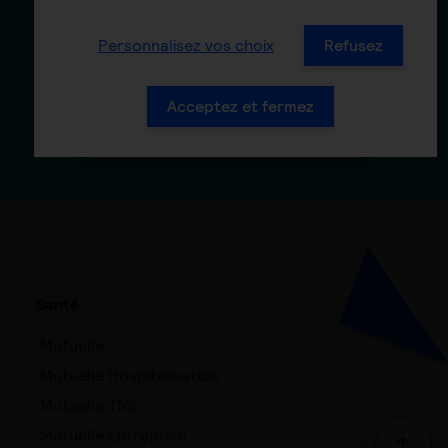
société de gestion
Personnalisez vos choix
Refusez
Présentation AG2R LA
MONDIALE Gestion d’actifs -
Acceptez et fermez
Version longue
Santé
Mutuelle
Mutuelle Hospitalisation
Mutuelle TNS
Mutuelle Entreprise