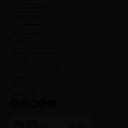
Nos engagements
Nos actualités
Espace presse
Recrutement
Besoin d'aide ?
Appeler un conseiller
Trouver une agence
Adaptez l'affichage
Recherchez
FAQ
Suivez-nous
Suivez-nous sur LinkedIn - Nouvelle fenêtre
Suivez-nous sur Instagram - Nouvelle fenêtre
Suivez-nous sur YouTube - Nouvelle fenêtre
Suivez-nous sur X - Nouvelle fenêtre
Suivez-nous sur Facebook - Nouvelle 