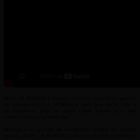
AG2R LA MONDIALE Gestion d'actifs, société de gestion
du Groupe AG2R LA MONDIALE, gère plus de 30 Md€ à
fin décembre 2025 en actifs cotés autant pour des
clients internes qu'externes.
Adossé à un groupe de protection sociale au modèle
unique, AG2R LA MONDIALE Gestion d’actifs cultive un