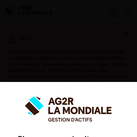
ESPACE
MENU
CLIENT
Ferme
Alerte
Usurpation de la marque AG2R LA MONDIALE, AG2R
LA MONDIALE Gestion d’Actifs, AG2R AGIRC-ARRCO
et de l’identité de collaborateurs du Groupe : soyez
vigilants face aux tentatives de fraudes vous
proposant une offre commerciale attractive, ou vous
demandant de régler certaines prestations.
Si vous deviez être contactés en notre nom par ces
biais, nous vous invitons à nous le signaler
immédiatement.
Pour en savoir plus,
cliquer ici