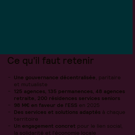
Ce qu'il faut retenir
Une gouvernance décentralisée
, paritaire
et mutualiste
125 agences, 135 permanences, 48 agences
retraite, 200 résidences services seniors
98 M€ en faveur de l’ESS
en 2025
Des services et solutions adaptés
à chaque
territoire
Un engagement concret
pour le lien social,
la solidarité et l’économie locale