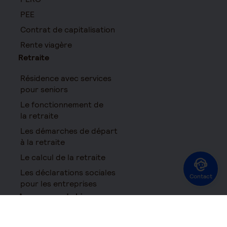
PEE
Contrat de capitalisation
Rente viagère
Retraite
Résidence avec services
pour seniors
Le fonctionnement de
la retraite
Les démarches de départ
à la retraite
Le calcul de la retraite
Les déclarations sociales
Contact
pour les entreprises
Assurances de biens
Assurance auto