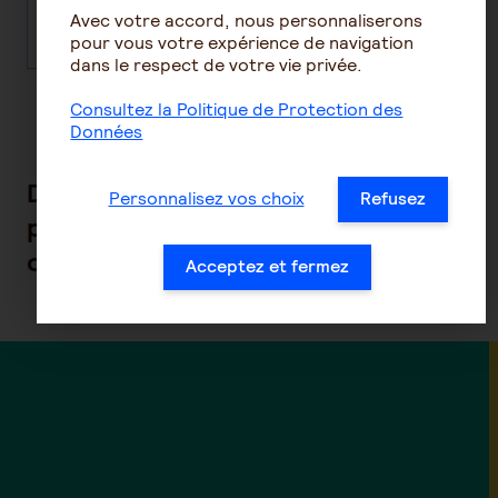
demande
Avec votre accord, nous personnaliserons
pour vous votre expérience de navigation
dans le respect de votre vie privée.
Consultez la Politique de Protection des
Données
Des solutions complémentaires
Personnalisez vos choix
Refusez
pour une couverture santé
optimale
Acceptez et fermez