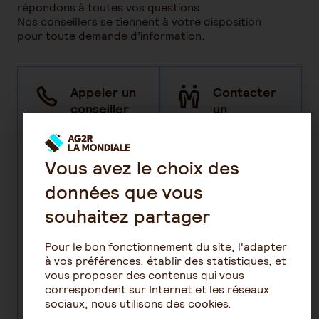
répondons à toutes vos questions.
Nos conseillers se tiennent à votre disposition
pour toute demande d’information.
Appeler un
Contacter
conseiller​
un
commercial
conseiller
Contacter un
Précisez votre
Vous avez le choix des
conseiller
demande en
données que vous
commercial
au
complétant un
01 40 22 37 39 du
formulaire, un
souhaitez partager
lundi au vendredi de
conseiller prendra
9h00 à 18h00
contact avec vous
Pour le bon fonctionnement du site, l'adapter
(appel non
dans les meilleurs
à vos préférences, établir des statistiques, et
surtaxé), pour
délais.
vous proposer des contenus qui vous
réaliser un devis.
correspondent sur Internet et les réseaux
Formulez
sociaux, nous utilisons des cookies.
votre