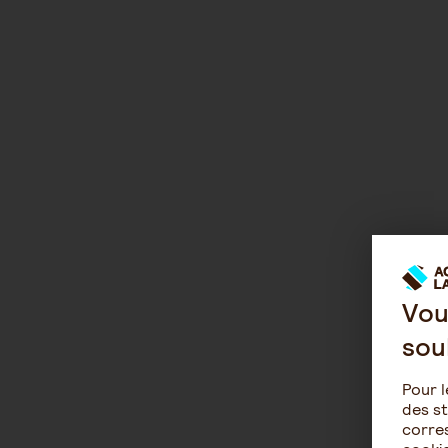
Vou
sou
Pour l
des st
corres