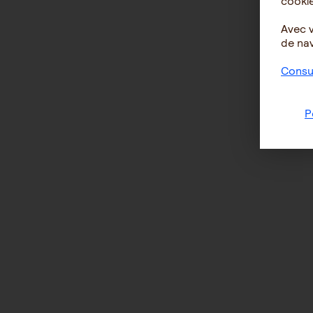
cookie
Avec 
de nav
Consul
P