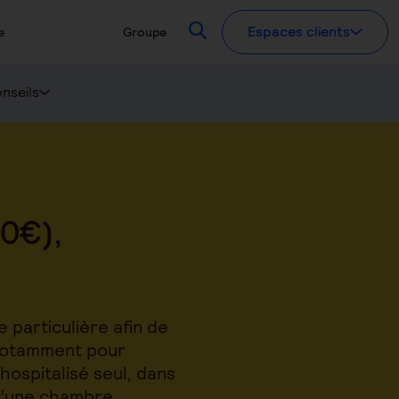
Recherchez
Espaces clients
e
Groupe
nseils
50€),
 particulière afin de
 notamment pour
hospitalisé seul, dans
 d’une chambre