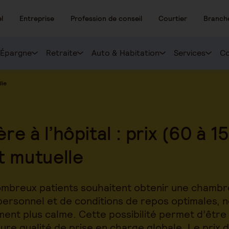
l
Entreprise
Profession de conseil
Courtier
Branch
Épargne
Retraite
Auto & Habitation
Services
Co
lle
e à l’hôpital : prix (60 à 1
 mutuelle
 nombreux patients souhaitent obtenir une chambre
 personnel et de conditions de repos optimales,
ment plus calme. Cette possibilité permet d’être 
ure qualité de prise en charge globale. Le prix