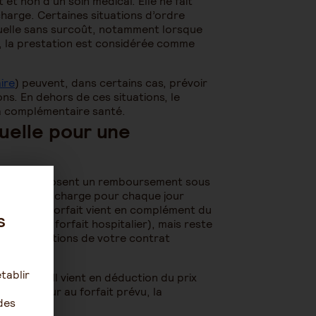
 et non d’un soin médical. Elle ne fait
charge. Certaines situations d’ordre
iduelle sans surcoût, notamment lorsque
s, la prestation est considérée comme
ire
) peuvent, dans certains cas, prévoir
ons. En dehors de ces situations, le
a complémentaire santé.
elle pour une
s santé proposent un remboursement sous
est pris en charge pour chaque jour
ontrat. Ce forfait vient en complément du
s
dérateur, forfait hospitalier), mais reste
er les conditions de votre contrat
tablir
par jour. Il vient en déduction du prix
st supérieur au forfait prévu, la
des