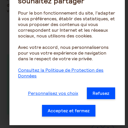
souhaitez partager
de carrière) et si vous le pouvez, prolongez un peu
votre carrière pour atteindre le nombre nécessaire.
Pour le bon fonctionnement du site, l'adapter
à vos préférences, établir des statistiques, et
vous proposer des contenus qui vous
correspondent sur Internet et les réseaux
Découvrez nos conseils sur la
sociaux, nous utilisons des cookies.
même thématique
Avec votre accord, nous personnaliserons
pour vous votre expérience de navigation
dans le respect de votre vie privée.
Tout ce qu'il
Réforme
Consultez la Politique de Protection des
faut savoir sur
retraite : vers
Données
la retraite
un régime
complémentaire
adapté au
TNS
Personnalisez vos choix
Refusez
En savoir plus
En savoir plus
Acceptez et fermez