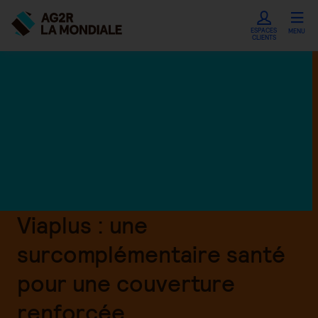
ESPACES
MENU
CLIENTS
Viaplus : une
surcomplémentaire santé
pour une couverture
renforcée