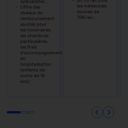
Un forfait pour
n
spécialiste)....
les médecines
Offre des
douces de
niveaux de
75€/an....
remboursement
ajustés pour
les honoraires,
les chambres
particulières,
les frais
d'accompagnement
en
hospitalisation
(enfants de
moins de 16
ans)