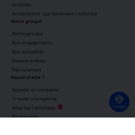
Archives
Accessibilité : partiellement conforme
Notre groupe
Notre groupe
Nos engagements
Nos actualités
Espace presse
Recrutement
Besoin d'aide ?
Appeler un conseiller
Trouver une agence
Contact
Adaptez l'affichage
Recherchez
FAQ
Suivez-nous