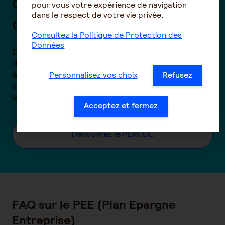
d'épargne retraite
pour vous votre expérience de navigation
dans le respect de votre vie privée.
collectif
Consultez la Politique de Protection des
Données
Découvrez notre offre PERCOL, la solution
d’épargne retraite collective pour vos
équipes. Offrez à vos collaborateurs une
Personnalisez vos choix
Refusez
solution d’épargne pour préparer sereinement
leur retraite.
Acceptez et fermez
Découvrez le PERCOL
FAQ sur le PEE (Plan Epargne
Entreprise)