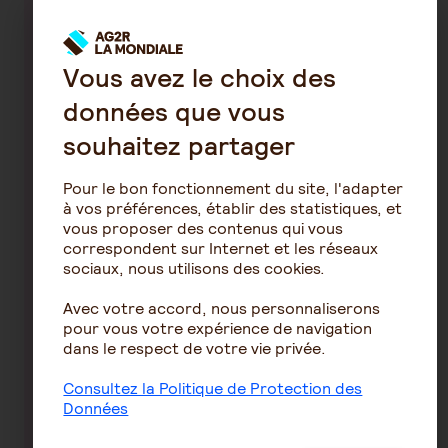
partenaire titre
pour 3 ans, du
du Marathon de
Marathon du
Bordeaux. Cette
Beaujolais. Un
Vous avez le choix des
année marque le
événement qui
grand retour de
réunit chaque
données que vous
cet événement
année plus de 30
qui proposera
000
souhaitez partager
pour la première
participants. Pour
fois 3 formats de
l’occasion, cette
Pour le bon fonctionnement du site, l'adapter
e
course : un 10 Km,
22
édition qui
à vos préférences, établir des statistiques, et
un semi-
allie sport,
vous proposer des contenus qui vous
marathon et un
convivialité et
correspondent sur Internet et les réseaux
marathon pour
terroir évolue en
sociaux, nous utilisons des cookies.
permettre à
proposant 8
chacun de
parcours sous
Avec votre accord, nous personnaliserons
participer selon
différents
pour vous votre expérience de navigation
son niveau.
formats.
dans le respect de votre vie privée.
- Date : 8
- Date : 21
Consultez la Politique de Protection des
novembre 2026
novembre
Données
- Parcours : 10
- Courses :
km, 21 km et
Marathon (42,195