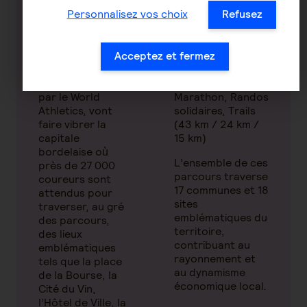
42,195 km
km), Semi-
Personnalisez vos choix
Refusez
marathon (21 km),
Ces courses,
13 km du Rhône
labellisées par la
Fédération
- Date : 22
Acceptez et fermez
Française
novembre
d’Athlétisme et
- Courses : Family
par le World
Marathon, Randos
Athletics, vont
solidaires, Trails
faire vibrer la
(43 km / 24 km /
capitale
15 km)
bordelaise où
L’ensemble de ces
près de 27 000
parcours traverse
coureurs sont
17 communes et 18
attendus pour
sites
traverser, au gré
emblématiques du
des parcours,
territoire,
des lieux
contribuant au
emblématiques
rayonnement et
tels que la place
au dynamisme
de la Bourse, la
économique local.
Cité du Vin,
l’Hôtel de Ville, la