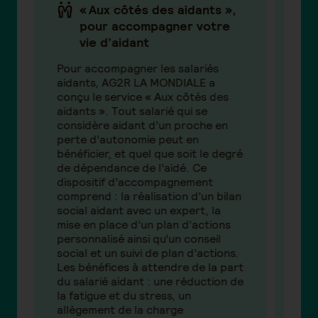
« Aux côtés des aidants »,
pour accompagner votre
vie d’aidant
Pour accompagner les salariés
AG2
u
aidants, AG2R LA MONDIALE a
sal
conçu le service « Aux côtés des
pôl
aidants ». Tout salarié qui se
d'A
considère aidant d’un proche en
d'a
perte d’autonomie peut en
grâ
bénéficier, et quel que soit le degré
faci
de dépendance de l’aidé. Ce
à mi
dispositif d’accompagnement
ave
comprend : la réalisation d’un bilan
Con
social aidant avec un expert, la
Aut
mise en place d’un plan d’actions
per
personnalisé ainsi qu’un conseil
Lum
social et un suivi de plan d’actions.
65 a
Les bénéfices à attendre de la part
tél
du salarié aidant : une réduction de
Le 
la fatigue et du stress, un
dém
allègement de la charge
l'a