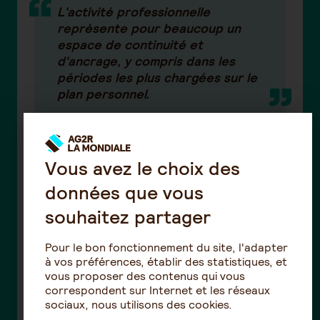
L'activité professionnelle
représente pour beaucoup un
espace de continuité et
d'ancrage, y compris dans les
périodes les plus chargées sur le
plan personnel.
Vous avez le choix des
données que vous
Des ressources qui existent et
souhaitez partager
qui peuvent aider
Pour le bon fonctionnement du site, l'adapter
Les ressources disponibles dans les
à vos préférences, établir des statistiques, et
organisations sont souvent plus nombreuses
vous proposer des contenus qui vous
qu'on ne le croie. Elles couvrent un champ
correspondent sur Internet et les réseaux
assez large : aménagement de poste ou
sociaux, nous utilisons des cookies.
d'horaires, possibilité de télétravail, accès à