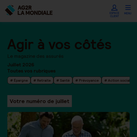
ESPACE
MENU
CLIENT
Agir à vos côtés
Le magazine des assurés
Juillet 2026
Toutes vos rubriques
# Épargne
# Retraite
# Santé
# Prévoyance
# Action sociale
Votre numéro de juillet