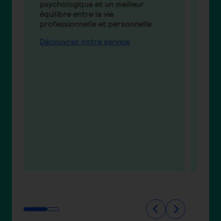
psychologique et un meilleur
PCH
e
équilibre entre la vie
doss
professionnelle et personnelle.
en 
coo
Découvrez notre service
ain
ada
sou
Pour
con
for
le 0
ven
t
éta
ori
ada