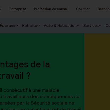
l
Entreprise
Profession de conseil
Courtier
Branch
Épargne
Retraite
Auto & Habitation
Services
Co
antages de la
ravail ?
il consécutif à une maladie
u travail aura des conséquences sur
ersées par la Sécurité sociale ne
uscrire une garantie arrêt de travail