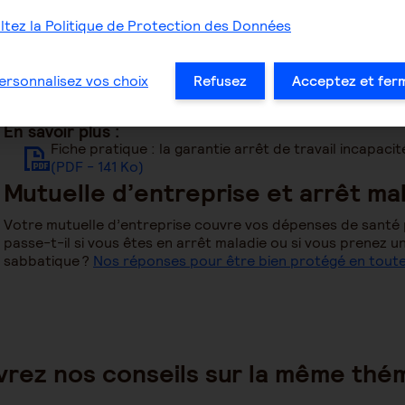
garantie arrêt de travail peut s’avérer essentiel. Si en tan
tez la Politique de Protection des Données
du maintien de votre revenu en cas d’arrêt de travail, il co
prévoyance incluant des indemnités journalières complémen
ersonnalisez vos choix
Refusez
Acceptez et fer
Besoin de modifier vos garanties en cours de contrat ? Nou
En savoir plus :
Fiche pratique : la garantie arrêt de travail incapacit
(PDF - 141 Ko)
Mutuelle d’entreprise et arrêt ma
Votre mutuelle d’entreprise couvre vos dépenses de santé 
passe-t-il si vous êtes en arrêt maladie ou si vous prenez 
sabbatique ?
Nos réponses pour être bien protégé en tout
rez nos conseils sur la même thé