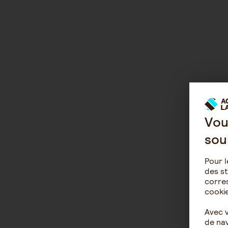
Vou
sou
Pour l
des st
corres
cookie
Avec 
de nav