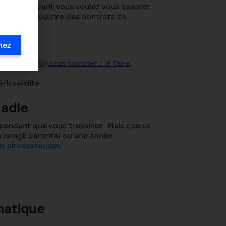
t qu’indépendant vous voulez vous assurer
nvient de souscrire des contrats de
taires.
mez
s vous expliquons comment le faire
.
é/invalidité
ladie
pendant que vous travaillez. Mais que se
un congé parental ou une année
es circonstances
.
matique