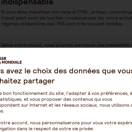
indispensable
Si vous êtes travailleur non salarié (TNS : artisan, commerça
travail peut avoir de lourdes conséquences sur votre activi
régimes obligatoires des TNS sont très souvent limitées.
Selon votre statut, vous pourrez percevoir des indemnités j
sociale des indépendants, après un délai de carence de :
8 jours en cas de maladie ou d'accident,
s avez le choix des données que vou
4 jours en cas d'arrêt de travail pour maladie ou accident
haitez partager
4 jours en cas d’hospitalisation.
Le mode de calcul des indemnités diffère de celui des salarié
e bon fonctionnement du site, l'adapter à vos préférences, é
1/730ème du revenu d'activité annuel moyen des 3 dernières 
atistiques, et vous proposer des contenus qui vous
entrepreneurs, le revenu s’obtient en appliquant l'abattement
pondent sur Internet et les réseaux sociaux, nous utilisons 
déclaré.
s.
votre accord, nous personnaliserons pour vous votre expér
igation dans le respect de votre vie privée.
Ainsi, un complément de revenu versé sous forme d’indemnit