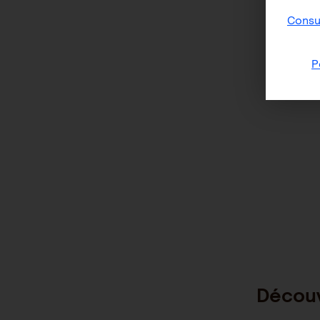
Consul
P
Découv