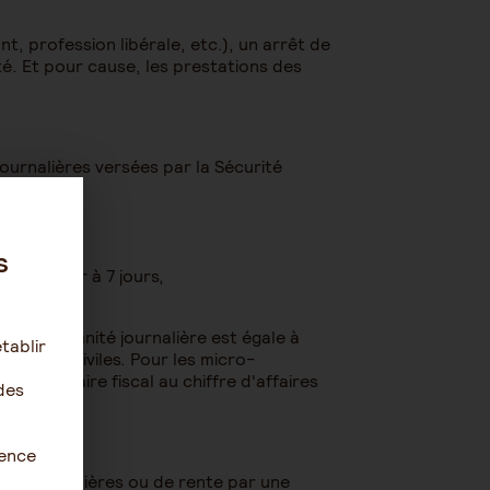
nt, profession libérale, etc.), un arrêt de
té. Et pour cause, les prestations des
ournalières versées par la Sécurité
s
 supérieur à 7 jours,
s. L'indemnité journalière est égale à
tablir
années civiles. Pour les micro-
 forfaitaire fiscal au chiffre d'affaires
des
ience
és journalières ou de rente par une