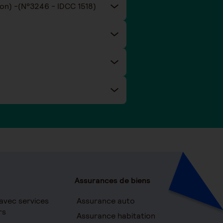
Taux de cotisations prévoyance et santé de la convention collective nationale Eclat (Animation) -(N°3246 - IDCC 1518)
Assurances de biens
avec services
Assurance auto
rs
Assurance habitation