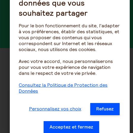
données que vous
Prévoyance
souhaitez partager
Pour le bon fonctionnement du site, l'adapter
Découvrez nos offres
à vos préférences, établir des statistiques, et
vous proposer des contenus qui vous
correspondent sur Internet et les réseaux
sociaux, nous utilisons des cookies.
Avec votre accord, nous personnaliserons
Découvrez nos conseils sur la
pour vous votre expérience de navigation
dans le respect de votre vie privée.
même thématique
Consultez la Politique de Protection des
Données
Tout ce qu'il
Garantie
Personnalisez vos choix
Refusez
faut savoir
incapacité de
sur nos offres
travail : le cas
de
particulier
Acceptez et fermez
prévoyance
des congés