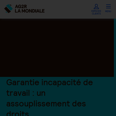
ESPACES
MENU
CLIENTS
Garantie incapacité de
travail : un
assouplissement des
droits