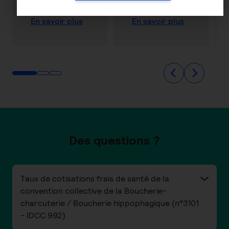
parentaux
En savoir plus
En savoir plus
Des questions ?
Taux de cotisations frais de santé de la
convention collective de la Boucherie-
charcuterie / Boucherie hippophagique (n°3101
- IDCC 992)