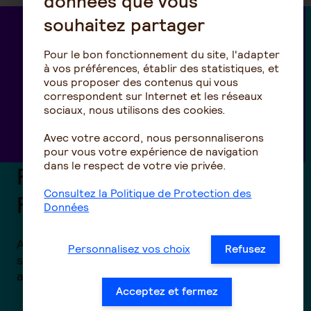
données que vous
souhaitez partager
Pour le bon fonctionnement du site, l'adapter
à vos préférences, établir des statistiques, et
vous proposer des contenus qui vous
correspondent sur Internet et les réseaux
sociaux, nous utilisons des cookies.
Avec votre accord, nous personnaliserons
pour vous votre expérience de navigation
dans le respect de votre vie privée.
PERO : Plan d’Epargne
Consultez la Politique de Protection des
Retraite Obligatoire
Données
Anticipez la préparation de la retraite de vos
Personnalisez vos choix
Refusez
salariés avec des solutions d’épargne
attractifs.
Acceptez et fermez