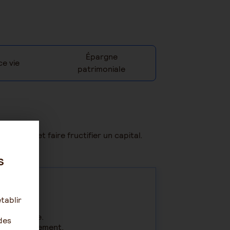
Épargne
e vie
patrimoniale
 rythme et faire fructifier un capital.
patrimoine.
s
tablir
é spécifique.
des
d’investissement.