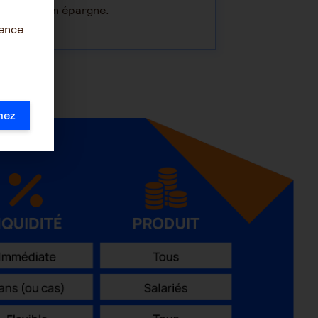
u sens à son épargne.
ience
mez