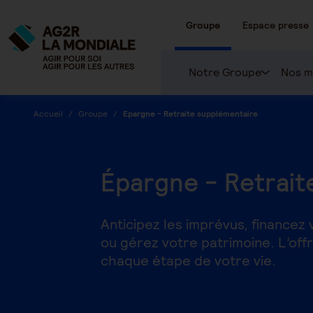
Groupe
Espace presse
Notre Groupe
Nos m
Accueil
Groupe
Epargne - Retraite supplémentaire
Épargne - Retrait
Anticipez les imprévus, financez 
ou gérez votre patrimoine. L’o
chaque étape de votre vie.