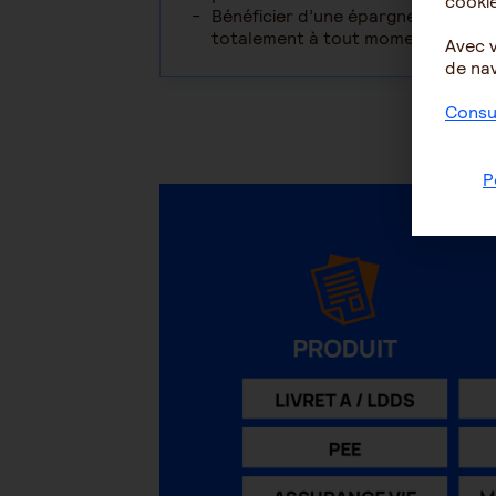
cookie
Bénéficier d’une épargne disponibl
totalement à tout moment pour réa
Avec 
de nav
Consul
P