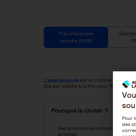
Plan d'épargne
Épargne
retraite (PERI)
P
L’assurance vie
est un contrat d’épargne p
Elle est utilisée à la fois pour financer
Vou
sou
Pourquoi la choisir ?
Pour l
des st
Des solutions incontournables pou
corres
proches.