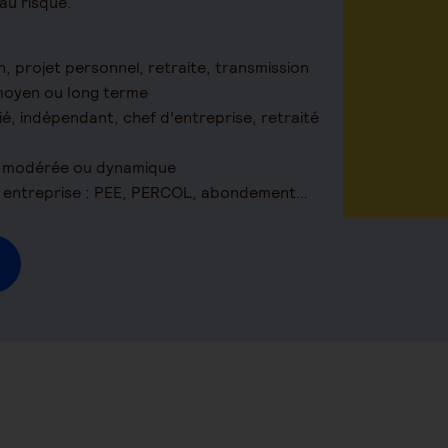
 au risque.
n, projet personnel, retraite, transmission
 moyen ou long terme
rié, indépendant, chef d’entreprise, retraité
e, modérée ou dynamique
re entreprise : PEE, PERCOL, abondement…