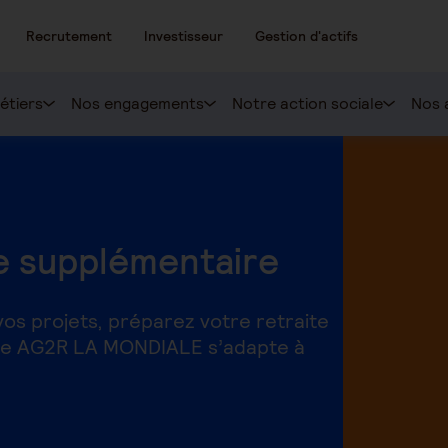
Recrutement
Investisseur
Gestion d'actifs
étiers
Nos engagements
Notre action sociale
Nos 
e supplémentaire
vos projets, préparez votre retraite
ffre AG2R LA MONDIALE s’adapte à