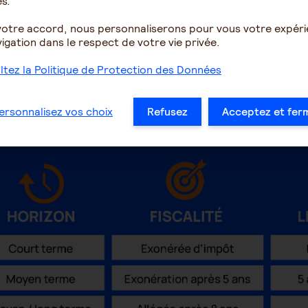
s.
e partiellement ou
Possibilité de donner d
liser vos projets.
votre accord, nous personnaliserons pour vous votre expér
igation dans le respect de votre vie privée.
tez la Politique de Protection des Données
ersonnalisez vos choix
Refusez
Acceptez et fer