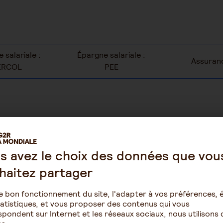
 salariale :
Épargne salariale :
Assuranc
ERCOL
PEE
olyvalent, accessible à tous les profils, pour épargner à son
 des projets à moyen terme et préparer la transmission de son 
s avez le choix des données que vou
haitez partager
Avantages
e bon fonctionnement du site, l'adapter à vos préférences, é
atistiques, et vous proposer des contenus qui vous
r protéger l’avenir de vos
Transmission et fiscalit
pondent sur Internet et les réseaux sociaux, nous utilisons 
Diversité des supports 