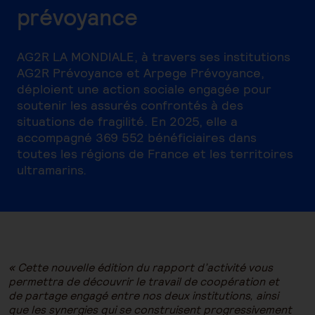
prévoyance
AG2R LA MONDIALE, à travers ses institutions
AG2R Prévoyance et Arpege Prévoyance,
déploient une action sociale engagée pour
soutenir les assurés confrontés à des
situations de fragilité. En 2025, elle a
accompagné 369 552 bénéficiaires dans
toutes les régions de France et les territoires
ultramarins.
« Cette nouvelle édition du rapport d’activité vous
permettra de découvrir le travail de coopération et
de partage engagé entre nos deux institutions, ainsi
que les synergies qui se construisent progressivement