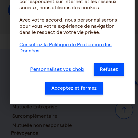
correspondent sur Internet et les réseaux
sociaux, nous utilisons des cookies.
En savoir plus sur notre action sociale
Avec votre accord, nous personnaliserons
pour vous votre expérience de navigation
dans le respect de votre vie privée.
Consultez la Politique de Protection des
Données
Santé
Personnalisez vos choix
Refusez
Mutuelle
Acceptez et fermez
Mutuelle Hospitalisation
Mutuelle TNS
Mutuelle Entreprise
Haut d
Surcomplémentaire
Mutuelle non responsable
Prévoyance