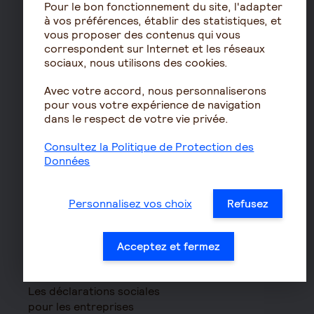
Pour le bon fonctionnement du site, l'adapter
PERIN
à vos préférences, établir des statistiques, et
PERCOL / PERECOL
vous proposer des contenus qui vous
correspondent sur Internet et les réseaux
PERO
sociaux, nous utilisons des cookies.
PEE
Avec votre accord, nous personnaliserons
Contrat de capitalisation
pour vous votre expérience de navigation
Rente viagère
dans le respect de votre vie privée.
Retraite
Consultez la Politique de Protection des
Résidence avec services
Données
pour seniors
Le fonctionnement de
Personnalisez vos choix
Refusez
la retraite
Les démarches de départ
Acceptez et fermez
à la retraite
Le calcul de la retraite
Les déclarations sociales
pour les entreprises