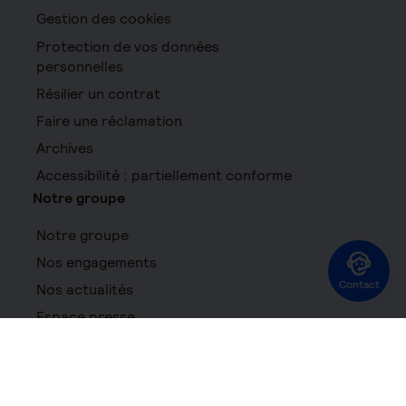
Gestion des cookies
Protection de vos données
personnelles
Résilier un contrat
Faire une réclamation
Archives
Accessibilité : partiellement conforme
Notre groupe
Notre groupe
Nos engagements
Contact
Nos actualités
Espace presse
Recrutement
Besoin d'aide ?
Appeler un conseiller