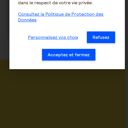
insertion vers une
dans le respect de votre vie privée.
réinsertion
sociale et
Consultez la Politique de Protection des
professionnelle
Données
réussie.
Personnalisez vos choix
Refusez
Acceptez et fermez