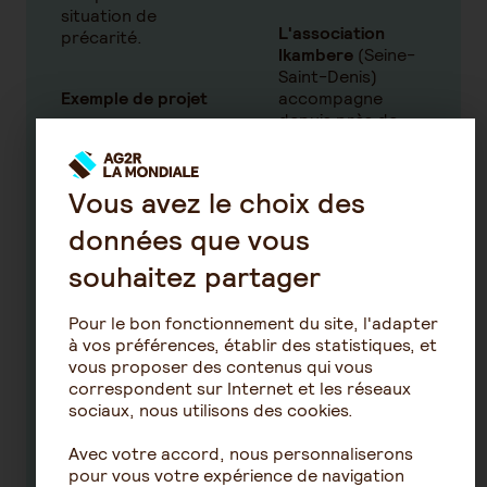
situation de
L'association
précarité.
Ikambere
(Seine-
Saint-Denis)
Exemple de projet
accompagne
depuis près de
L'association
30 ans des
SoliVet
femmes
(Auvergne-
fragilisées par la
Vous avez le choix des
Rhône-Alpes)
précarité et la
gère une pension
maladie
données que vous
canine solidaire et
chronique. Elle les
souhaitez partager
un salon de
aide à améliorer
toilettage mobile
leur santé et à
en chantiers
devenir
Pour le bon fonctionnement du site, l'adapter
d’insertion
socialement
à vos préférences, établir des statistiques, et
permettant de
autonomes.
vous proposer des contenus qui vous
soutenir les
correspondent sur Internet et les réseaux
propriétaires de
sociaux, nous utilisons des cookies.
chiens en
situation précaire
Avec votre accord, nous personnaliserons
et des salariés en
pour vous votre expérience de navigation