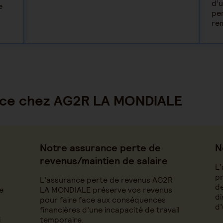
d’
e
per
re
ance chez AG2R LA MONDIALE
Notre assurance perte de
N
revenus/maintien de salaire
L
pr
L’assurance perte de revenus AG2R
de
e
LA MONDIALE préserve vos revenus
di
pour faire face aux conséquences
d’
financières d’une incapacité de travail
i
temporaire.