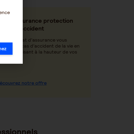
ience
otre assurance protection
arantie accident
tre contrat d’assurance vous
otège en cas d’accident de la vie en
mez
us indemnisant à la hauteur de vos
soins.
écouvrez notre offre
essionnels