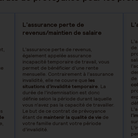
L’assurance perte de
L’
revenus/maintien de salaire
L’
de
nt,
L’assurance perte de revenus,
pro
également appelée assurance
sal
incapacité temporaire de travail, vous
l’a
ce
permet de bénéficier d’une rente
de
mensuelle. Contrairement à l’assurance
de
invalidité, elle ne couvre que
les
col
situations d’invalidité temporaire
. La
pr
durée de l’indemnisation est donc
exp
définie selon la période durant laquelle
déf
vous n’avez pas la capacité de travailler.
L’
as
Le but de ce contrat de prévoyance
l’i
de
étant de
maintenir la qualité de vie
de
sur
e,
votre famille durant votre période
L’i
d’invalidité.
per