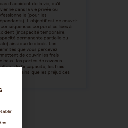
cas d’accident de la vie, qu’il
vienne dans la vie privée ou
fessionnelle (pour les
épendants). L’objectif est de couvrir
 conséquences corporelles liées à
ccident (incapacité temporaire,
capacité permanente partielle ou
ale) ainsi que le décès. Les
demnités que vous percevez
mettent de couvrir les frais
dicaux, les pertes de revenus
ultant de l’incapacité, les frais
ssistance ainsi que les préjudices
rporels.
s
tablir
des