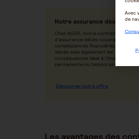
cookie
Avec 
de nav
Notre assurance décès
Consul
Chez AG2R, notre contrat
d’assurance décès couvre à la fois l
conséquences financières liées à vo
P
décès mais également les
conséquences liées à l’invalidité
permanente ou temporaire.
Découvrez notre offre
Les avantages des cont