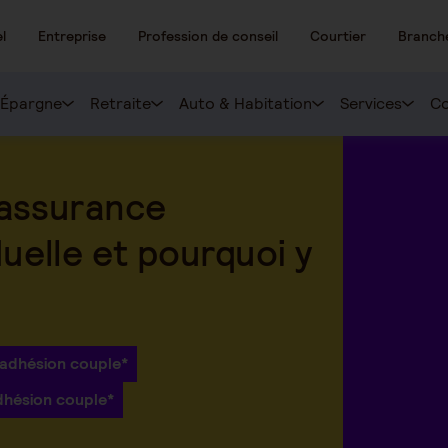
l
Entreprise
Profession de conseil
Courtier
Branch
Épargne
Retraite
Auto & Habitation
Services
Co
 assurance
uelle et pourquoi y
 adhésion couple*
dhésion couple*