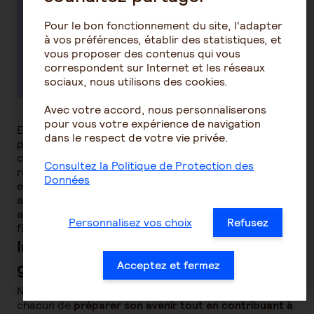
Une
épargne responsable
et engagée avec
4 fonds labellisés ISR et solidaires.
Pour le bon fonctionnement du site, l'adapter
Des
garanties incluses
pour les TNS, comme
à vos préférences, établir des statistiques, et
vous proposer des contenus qui vous
la prise en charge des cotisations en cas
correspondent sur Internet et les réseaux
d'invalidité par accident.
sociaux, nous utilisons des cookies.
Avec votre accord, nous personnaliserons
pour vous votre expérience de navigation
En résumé : avec son offre ISR et ses solutions de
dans le respect de votre vie privée.
prévoyance intégrées, AG2R LA MONDIALE s'impose
comme un acteur de référence de l'épargne
Consultez la Politique de Protection des
responsable. Chaque client a la possibilité d'investir
Données
en toute confiance dans des supports éthiques
adaptés à ses besoins, tout en bénéficiant d'un
accompagnement expert pour sécuriser son avenir
Personnalisez vos choix
Refusez
financier.
Investir responsable : un choix
gagnant pour vous et pour tous
Acceptez et fermez
Nous avons conçu des solutions qui permettent à
chacun de
préparer son avenir tout en contribuant à