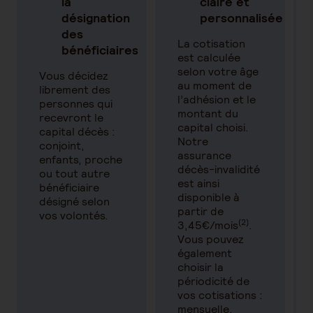
la
claire et
désignation
personnalisée
des
La cotisation
bénéficiaires
est calculée
selon votre âge
Vous décidez
au moment de
librement des
l’adhésion et le
personnes qui
montant du
recevront le
capital choisi.
capital décès :
Notre
conjoint,
assurance
enfants, proche
décès-invalidité
ou tout autre
est ainsi
bénéficiaire
disponible à
désigné selon
partir de
vos volontés.
(2)
3,45€/mois
.
Vous pouvez
également
choisir la
périodicité de
vos cotisations :
mensuelle,