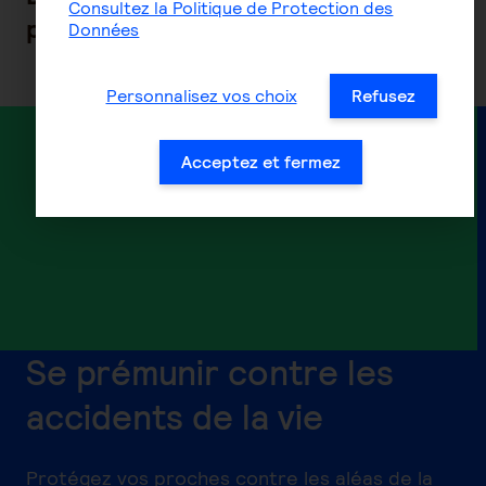
Consultez la Politique de Protection des
pour une prévoyance optimale
Données
Personnalisez vos choix
Refusez
Acceptez et fermez
Se prémunir contre les
accidents de la vie
Protégez vos proches contre les aléas de la