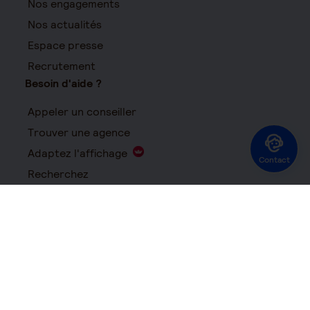
Nos engagements
Nos actualités
Espace presse
Recrutement
Besoin d'aide ?
Appeler un conseiller
Trouver une agence
Adaptez l'affichage
Contact
Recherchez
FAQ
Suivez-nous
Suivez-nous sur LinkedIn - Nouvelle fenêtre
Suivez-nous sur Instagram - Nouvelle fenêtre
Suivez-nous sur YouTube - Nouvelle fenêtre
Suivez-nous sur X - Nouvelle fenêtre
Suivez-nous sur Facebook - Nouvelle 