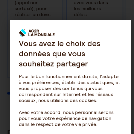
(appel non
avec vous dans
surtaxé), pour
les meilleurs
réaliser un devis.
délais.
Vous avez le choix des
Formulez
données que vous
votre
demande
souhaitez partager
Pour le bon fonctionnement du site, l'adapter
à vos préférences, établir des statistiques, et
vous proposer des contenus qui vous
correspondent sur Internet et les réseaux
sociaux, nous utilisons des cookies.
Avec votre accord, nous personnaliserons
pour vous votre expérience de navigation
dans le respect de votre vie privée.
Des solutions complémentaires