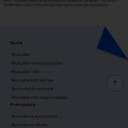
MAIF - Société d’assurance mutuelle à cotisations variables - CS 90000 -
79038 Niort cedex 9. Entreprise régie par le Code des assurances
Santé
Mutuelle
Mutuelle Hospitalisation
Mutuelle TNS
Mutuelle Entreprise
Haut d
Surcomplémentaire
Mutuelle non responsable
Prévoyance
Assurance autonomie
Assurance décès