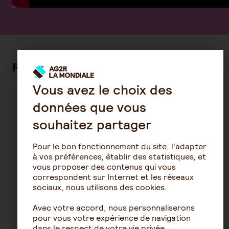
Rester mobile
Vous avez le choix des
données que vous
Se déplacer facilement
souhaitez partager
Avec SORTIR PLUS vous pouvez vous rendre
à la gare, chez le coiffeur, retrouver des
Pour le bon fonctionnement du site, l'adapter
amis, faire des courses, voir des spectacles…
à vos préférences, établir des statistiques, et
à pied ou en voiture, la destination est celle
vous proposer des contenus qui vous
de votre choix
correspondent sur Internet et les réseaux
sociaux, nous utilisons des cookies.
Avec votre accord, nous personnaliserons
pour vous votre expérience de navigation
dans le respect de votre vie privée.