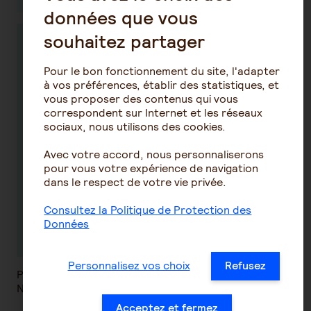
données que vous
souhaitez partager
Si vous résidez dans les départements suivants
cliquez sur le lien ci-dessous :
Pour le bon fonctionnement du site, l'adapter
Haut de France : 62,59,80,60,02
à vos préférences, établir des statistiques, et
Grand est : 08,55,51,52,10,57,54,67,68,88
vous proposer des contenus qui vous
correspondent sur Internet et les réseaux
Bourgogne Franche Comté :
sociaux, nous utilisons des cookies.
89,21,70,25,39,71,58,90
Occitanie :
Avec votre accord, nous personnaliserons
46,82,32,65,31,09,66,11,34,81,12,48,30
pour vous votre expérience de navigation
Nouvelle aquitaine :
dans le respect de votre vie privée.
79,86,87,23,19,16,17,24,47,33,40,64
Consultez la Politique de Protection des
Données
Me faire rappeler par Siel Bleu
Personnalisez vos choix
Refusez
Programme financé par AG2R Agirc-Arrco
Nombre de places limité, sous réserve d'éligibilité.
Acceptez et fermez