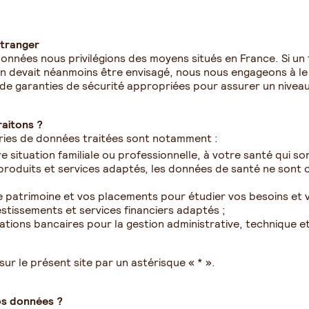
étranger
onnées nous privilégions des moyens situés en France. Si un
 devait néanmoins être envisagé, nous nous engageons à le 
r de garanties de sécurité appropriées pour assurer un nive
aitons ?
gories de données traitées sont notamment :
e situation familiale ou professionnelle, à votre santé qui so
produits et services adaptés, les données de santé ne sont c
 patrimoine et vos placements pour étudier vos besoins et vo
stissements et services financiers adaptés ;
ions bancaires pour la gestion administrative, technique e
ur le présent site par un astérisque « * ».
os données ?