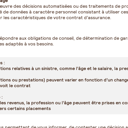
lage
vre des décisions automatisées ou des traitements de prof
sé de données à caractère personnel consistant à utiliser c
r les caractéristiques de votre contrat d’assurance.
e répondre aux obligations de conseil, de détermination de g
es adaptés à vos besoins.
s :
ons relatives à un sinistre, comme l’âge et le salaire, la pre
ations ou prestations) peuvent varier en fonction d’un chang
évoit le contrat
 :
 les revenus, la profession ou l’âge peuvent être prises en 
vers certains placements
 permettant de vous informer, de contester une décision aut