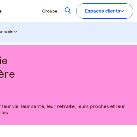
Recherchez
Espaces clients
e
Groupe
nseils
ie
ère
ur vie, leur santé, leur retraite, leurs proches et leur
lles.