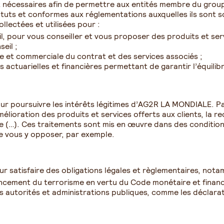
t nécessaires afin de permettre aux entités membre du gr
atuts et conformes aux réglementations auxquelles ils sont so
lectées et utilisées pour :
il, pour vous conseiller et vous proposer des produits et se
eil ;
ive et commerciale du contrat et des services associés ;
s actuarielles et financières permettant de garantir l’équili
our poursuivre les intérêts légitimes d’AG2R LA MONDIALE. Par
mélioration des produits et services offerts aux clients, la 
ude (…). Ces traitements sont mis en œuvre dans des conditio
e vous y opposer, par exemple.
 satisfaire des obligations légales et règlementaires, nota
nancement du terrorisme en vertu du Code monétaire et financ
s autorités et administrations publiques, comme les déclarati