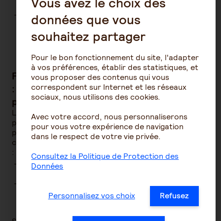
Vous avez le choix des
jugement de liquidation judiciaire ;
Acquisition de la résidence principale (dans ce cas,
données que vous
seuls les fonds issus des versements volontaires
souhaitez partager
et de l'épargne salariale peuvent être débloqués.
Les droits issus des versements PER obligatoires
restent indisponibles).
Pour le bon fonctionnement du site, l'adapter
à vos préférences, établir des statistiques, et
Fiscalité en cas de sortie avant l'échéance
vous proposer des contenus qui vous
correspondent sur Internet et les réseaux
: le cas de l'achat de la résidence
sociaux, nous utilisons des cookies.
principale
Le PER permet donc de débloquer les sommes
Avec votre accord, nous personnaliserons
placées sur son PER pendant la phase d'épargne
pour vous votre expérience de navigation
pour l'acquisition de la résidence principale. Dans ce
dans le respect de votre vie privée.
cas, et si les versements ont été fiscalement déduits
:
Consultez la Politique de Protection des
Le capital est imposé selon le
barème progressif
Données
de l'impôt sur le revenu
;
Les plus-values générées par le plan et perçues
lors du déblocage sont imposées au
PFU
Personnalisez vos choix
Refusez
(prélèvement forfaitaire unique) au taux de 30 %.