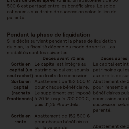
En cas de décès après 70 ans
, un abattement de 30
500 € est partagé entre les bénéficiaires. Le solde
est soumis aux droits de succession selon le lien de
parenté.
Pendant la phase de liquidation
Si le décès survient pendant la phase de liquidation
du plan, la fiscalité dépend du mode de sortie. Les
modalités sont les suivantes :
Décès avant 70 ans
Décès après
Sortie en
Le capital est intégré au
Le capital est in
capital (un
patrimoine qui est soumis
patrimoine qui e
seul rachat)
aux droits de succession.
aux droits de su
Sortie en
Abattement de 152 500 €
Abattement de 
capital
pour chaque bénéficiaire.
pour l'ensemble
(rachats
Le supplément est imposé
bénéficiaires pui
fractionnés)
à 20 % jusqu'à 700 000 €,
soumission aux d
puis 31,25 % au-delà.
succession selon 
parenté.
Sortie en
Abattement de 152 500 €
rente
pour chaque bénéficiaire
Abattement de 
sur la valeur de