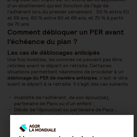
d'un abattement qui est fonction de l'âge de
l'adhérent lors du premier versement : 50 % entre 50
et 59 ans, 60 % entre 60 et 69 ans, et 70 % à partir
de 70 ans.
Comment débloquer un PER avant
l'échéance du plan ?
Les cas de déblocages anticipés
Une fois investies, les sommes ne peuvent pas être
retirées avant le départ en retraite. Certaines
situations permettent néanmoins de procéder à un
déblocage du PER de manière anticipée,
c'est-à-dire
avant le départ à la retraite. Il s'agit des cas suivants
:
Invalidité de l'adhérent, de son époux(se),
partenaire de Pacs ou d'un enfant ;
Décès de l'époux(se) ou partenaire de Pacs ;
Expiration des droits au chômage ;
Surendettement (après une demande formulée
par la Commission de surendettement) ;
Cessation d'activité non salariée faisant suite à un