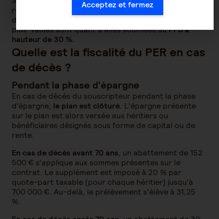
Si le capital débloqué pour l'acquisition de la
Acceptez et fermez
résidence principale est issu de versements non
déductibles, il est
exonéré d'impôt sur le revenu
. Les
plus-values sont quant à elles soumises au
PFU à
hauteur de 30 %.
Quelle est la fiscalité du PER en cas
de décès ?
Pendant la phase d'épargne
En cas de décès du souscripteur pendant la phase
d'épargne,
le plan est clôturé
. L'épargne présente
sur le plan est alors versée aux héritiers ou
bénéficiaires désignés sous forme de capital ou de
rente.
En cas de décès avant 70 ans
, un abattement de 152
500 € s'applique aux sommes présentes sur le
contrat. Le supplément est imposé à 20 % par
quote-part taxable (pour chaque héritier) jusqu'à
700 000 €. Au-delà, le prélèvement s'élève à 31,25
%.