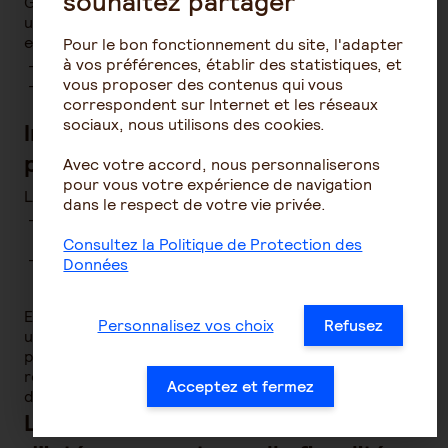
souhaitez partager
Généralement, l’entreprise délivre aussi au salarié
une fiche lui permettant d’exercer son droit d’option
et de faire connaître sa décision :
Pour le bon fonctionnement du site, l'adapter
à vos préférences, établir des statistiques, et
de percevoir sa prime d’intéressement ;
vous proposer des contenus qui vous
d’investir sa prime d’intéressement sur un plan
correspondent sur Internet et les réseaux
d’épargne salariale.
sociaux, nous utilisons des cookies.
Intéressement : quelle fiscalité
pour le salarié ?
Avec votre accord, nous personnaliserons
pour vous votre expérience de navigation
Les sommes distribuées au titre de l’intéressement :
dans le respect de votre vie privée.
sont exonérées de cotisations salariales, à
l’exception de la CSG et CRDS,
Consultez la Politique de Protection des
sont soumises à l’impôt sur le revenu
si elles sont
Données
perçues immédiatement.
En cas d’affectation de la prime d’intéressement sur
Personnalisez vos choix
Refusez
un plan d’épargne salariale, la prime et l’éventuelle
plus-value réalisée sont exonérées de l’impôt sur le
revenu, à condition d’avoir respecté la durée légale
Acceptez et fermez
d’indisponibilité des sommes déposées.
La mise en place d’un accord