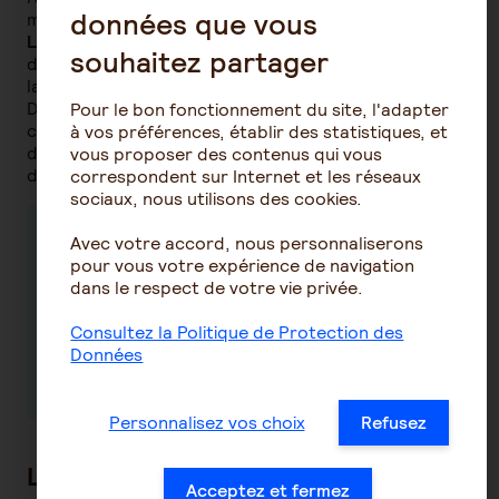
données que vous
majorité des deux tiers.
L'accord d'entreprise :
le régime est négocié
souhaitez partager
directement avec les représentants syndicaux. C'est
la voie la plus solide juridiquement.
Dans tous les cas, le régime doit revêtir un caractère
Pour le bon fonctionnement du site, l'adapter
collectif et objectif, faire l'objet d'un acte juridique
à vos préférences, établir des statistiques, et
déposé à l'URSSAF, et s'accompagner d'une notice
vous proposer des contenus qui vous
d'information remise à chaque collaborateur.
correspondent sur Internet et les réseaux
sociaux, nous utilisons des cookies.
Avec votre accord, nous personnaliserons
Construire un régime sous-dimensionné
pour vous votre expérience de navigation
expose l'entreprise à des risques de non-
dans le respect de votre vie privée.
conformité ; le surdimensionner génère un
coût inutile. Les équipes d'
AG2R LA MONDIALE
Consultez la Politique de Protection des
vous accompagnent dans cette analyse de
Données
conformité.
Personnalisez vos choix
Refusez
La prévoyance collective : un
Acceptez et fermez