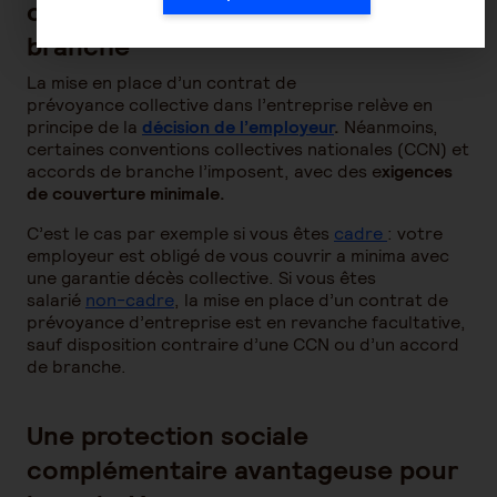
contrat d’entreprise ou de
branche
La mise en place d’un contrat de
prévoyance collective dans l’entreprise relève en
principe de la
décision de l’employeur
.
Néanmoins,
certaines conventions collectives nationales (CCN) et
accords de branche l’imposent, avec des e
xigences
de couverture minimale.
C’est le cas par exemple si vous êtes
cadre
: votre
employeur est obligé de vous couvrir a minima avec
une garantie décès collective. Si vous êtes
salarié
non-cadre
, la mise en place d’un contrat de
prévoyance d’entreprise est en revanche facultative,
sauf disposition contraire d’une CCN ou d’un accord
de branche.
Une protection sociale
complémentaire avantageuse pour