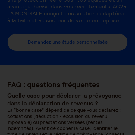
avantage décisif dans vos recrutements. AG2R
LA MONDIALE conçoit des solutions adaptées
à la taille et au secteur de votre entreprise.
Demandez une étude personnalisée
FAQ : questions fréquentes
Quelle case pour déclarer la prévoyance
dans la déclaration de revenus ?
La “bonne case” dépend de ce que vous déclarez :
cotisations (déduction / exclusion du revenu
imposable) ou prestations versées (rentes,
indemnités). Avant de cocher la case, identifier le
type de revenu et le régime de prévoyance (collectif