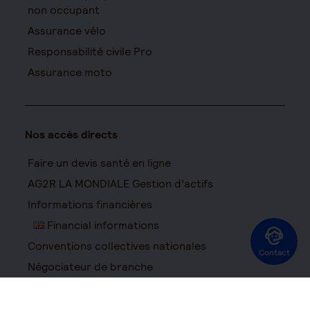
non occupant
Assurance vélo
Responsabilité civile Pro
Assurance moto
Nos accès directs
Faire un devis santé en ligne
AG2R LA MONDIALE Gestion d’actifs
Informations financières
Financial informations
Conventions collectives nationales
Contact
Négociateur de branche
AG2R ARPEGE
Partenaire épargne patrimoniale