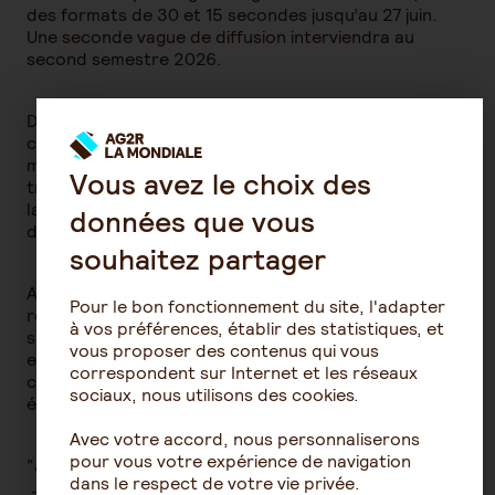
des formats de 30 et 15 secondes jusqu’au 27 juin.
Une seconde vague de diffusion interviendra au
second semestre 2026.
Dès le 23 juin, trois nouveaux spots viendront
compléter le dispositif en télévision, radio, digital en
mettant l’accent sur la prévoyance pour les
Vous avez le choix des
travailleurs indépendants, le plan épargne retraite, et
la complémentaire santé en entreprises, jusqu’à la fin
données que vous
de l’année.
souhaitez partager
Avec cette nouvelle campagne, AG2R LA MONDIALE
Pour le bon fonctionnement du site, l'adapter
réaffirme sa mission de spécialiste de la protection
à vos préférences, établir des statistiques, et
sociale et patrimoniale en France, au modèle paritaire
vous proposer des contenus qui vous
et mutualiste unique, qui accompagne 15 millions de
correspondent sur Internet et les réseaux
clients au quotidien, à chaque étape de leur vie, en
sociaux, nous utilisons des cookies.
épargne, retraite, santé et prévoyance.
Avec votre accord, nous personnaliserons
pour vous votre expérience de navigation
“J’AI SIGNÉ POUR ÇA”, c’est signer avec un groupe...
dans le respect de votre vie privée.
animé par des valeurs paritaires et mutualistes