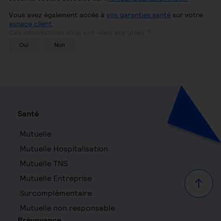
Vous avez également accès à
vos garanties santé
sur votre
espace client
.
Ces informations vous ont-elles été utiles ?
Oui
Non
Santé
Mutuelle
Mutuelle Hospitalisation
Mutuelle TNS
Mutuelle Entreprise
Haut d
Surcomplémentaire
Mutuelle non responsable
Prévoyance