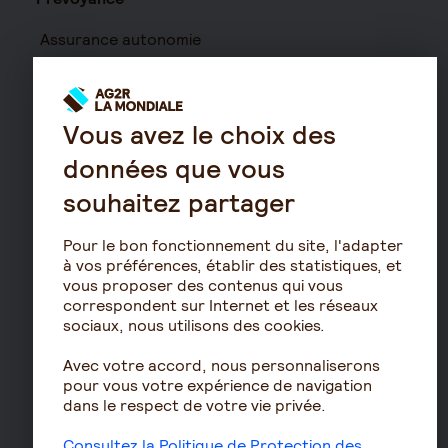
Assurance autonomie
Assurance décès
Assurance obsèques
Vous avez le choix des
Garantie Protection Accident
Assurance prévoyance TNS
données que vous
Assurance homme clé
souhaitez partager
Prévoyance entreprise
Pour le bon fonctionnement du site, l'adapter
Prévoyance cadre
à vos préférences, établir des statistiques, et
Épargne
vous proposer des contenus qui vous
correspondent sur Internet et les réseaux
Assurance vie
sociaux, nous utilisons des cookies.
PERIN
Avec votre accord, nous personnaliserons
PERCOL / PERECOL
pour vous votre expérience de navigation
PERO
dans le respect de votre vie privée.
PEE
Consultez la Politique de Protection des