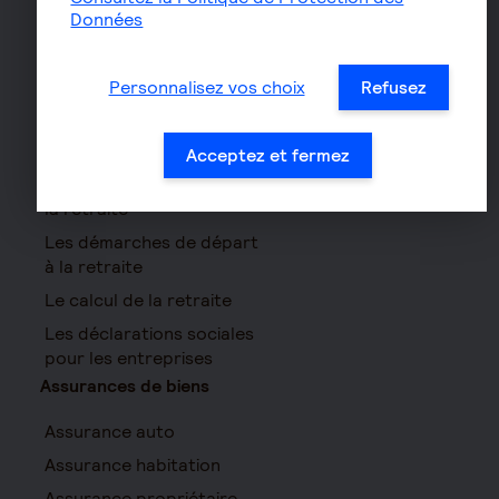
Contrat de capitalisation
Données
Rente viagère
Retraite
Personnalisez vos choix
Refusez
Résidence avec services
pour seniors
Acceptez et fermez
Le fonctionnement de
la retraite
Les démarches de départ
à la retraite
Le calcul de la retraite
Les déclarations sociales
pour les entreprises
Assurances de biens
Assurance auto
Assurance habitation
Assurance propriétaire