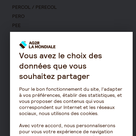
PERCOL / PERECOL
PERO
PEE
Contrat de capitalisation
Rente viagère
Retraite
Vous avez le choix des
Résidence avec services
données que vous
pour seniors
souhaitez partager
Le fonctionnement de
la retraite
Pour le bon fonctionnement du site, l'adapter
Les démarches de départ
à vos préférences, établir des statistiques, et
vous proposer des contenus qui vous
à la retraite
correspondent sur Internet et les réseaux
Le calcul de la retraite
sociaux, nous utilisons des cookies.
Les déclarations sociales
Avec votre accord, nous personnaliserons
pour les entreprises
pour vous votre expérience de navigation
Assurances de biens